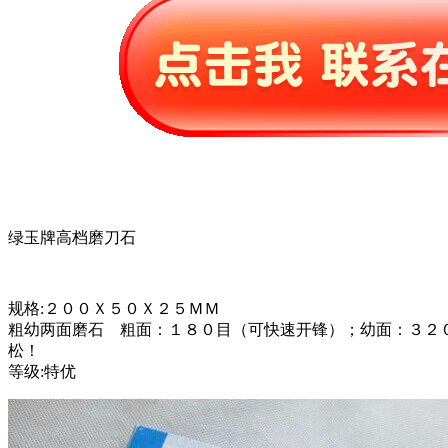
绿玉牌高档磨刀石
规格:２００Ｘ５０Ｘ２５ＭＭ
粗幼两面磨石 粗面：１８０目（可快速开锋）；幼面：３２
松！
等级:特优