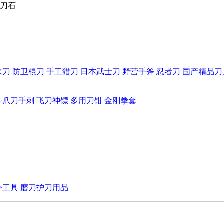
刀石
水刀
防卫棍刀
手工猎刀
日本武士刀
野营手斧
忍者刀
国产精品刀
斗爪刀手刺
飞刀神镖
多用刀钳
金刚拳套
外工具
磨刀护刀用品