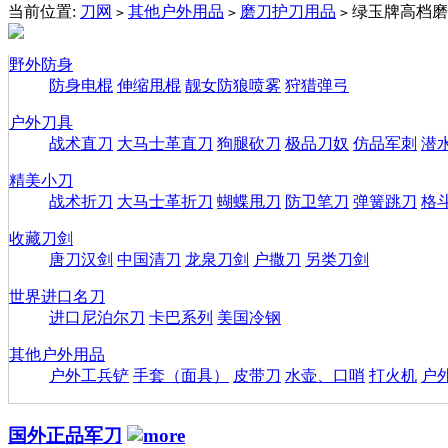
当前位置:
刀网
其他户外用品
磨刀护刀用品
绿玉牌高档磨
>
>
>
野外防身
防身电棍
伸缩甩棍
靓女防狼喷雾
狩猎弹弓
户外刀具
战术直刀
大马士革直刀
狗腿砍刀
极品刀奴
仿品军刺
潜
精美小刀
战术折刀
大马士革折刀
蝴蝶甩刀
防卫笔刀
弹簧跳刀
格
收藏刀剑
唐刀汉剑
中国清刀
龙泉刀剑
户撒刀
另类刀剑
世界进口名刀
进口尼泊尔刀
卡巴系列
美国冷钢
其他户外用品
户外工兵铲
手套（面具）
皮带刀
水壶、口哨
打火机
户
国外正品军刀