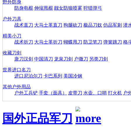
野外防身
防身电棍
伸缩甩棍
靓女防狼喷雾
狩猎弹弓
户外刀具
战术直刀
大马士革直刀
狗腿砍刀
极品刀奴
仿品军刺
潜
精美小刀
战术折刀
大马士革折刀
蝴蝶甩刀
防卫笔刀
弹簧跳刀
格
收藏刀剑
唐刀汉剑
中国清刀
龙泉刀剑
户撒刀
另类刀剑
世界进口名刀
进口尼泊尔刀
卡巴系列
美国冷钢
其他户外用品
户外工兵铲
手套（面具）
皮带刀
水壶、口哨
打火机
户
国外正品军刀