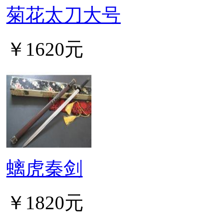
菊花太刀大号
￥1620元
螭虎秦剑
￥1820元