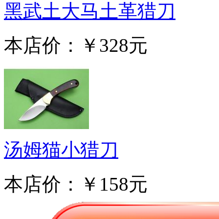
黑武土大马土革猎刀
本店价：
￥328元
汤姆猫小猎刀
本店价：
￥158元