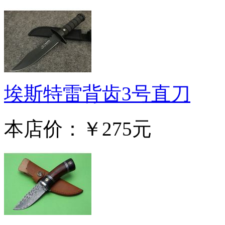
埃斯特雷背齿3号直刀
本店价：
￥275元