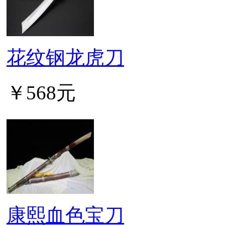
花纹钢龙虎刀
￥568元
康熙血色宝刀