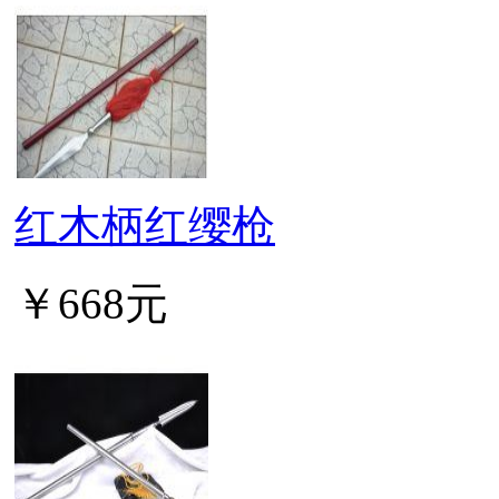
红木柄红缨枪
￥668元