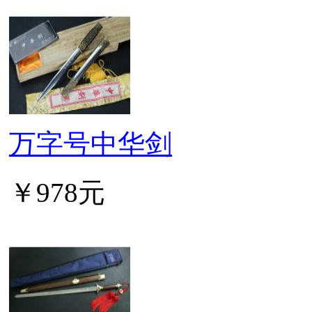
万字号中华剑
￥978元