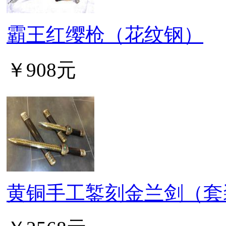
霸王红缨枪（花纹钢）
￥908元
黄铜手工錾刻金兰剑（套