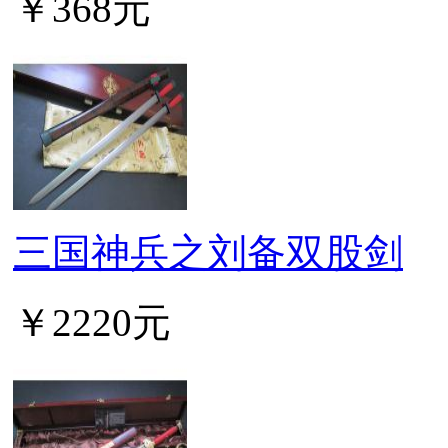
￥368元
三国神兵之刘备双股剑
￥2220元