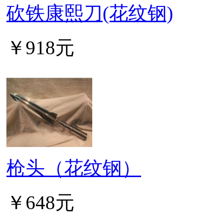
砍铁康熙刀(花纹钢)
￥918元
枪头（花纹钢）
￥648元