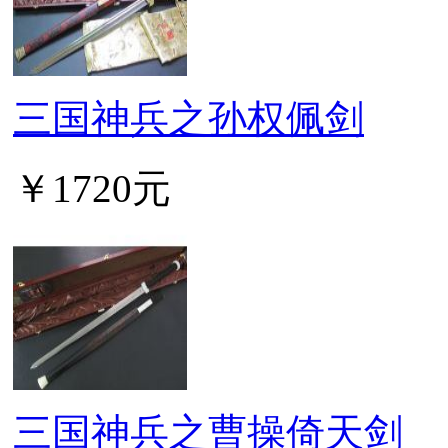
三国神兵之孙权佩剑
￥1720元
三国神兵之曹操倚天剑