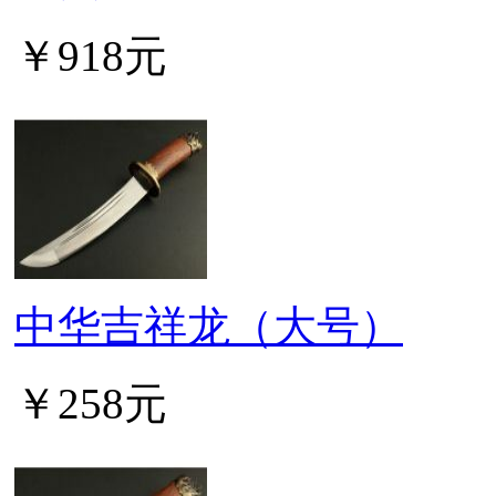
￥918元
中华吉祥龙（大号）
￥258元