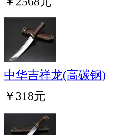
￥2568元
中华吉祥龙(高碳钢)
￥318元