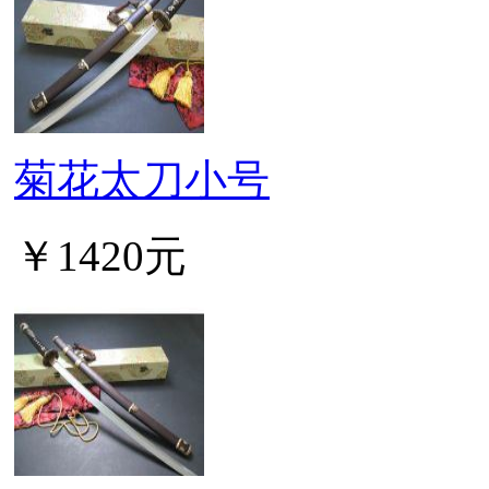
菊花太刀小号
￥1420元