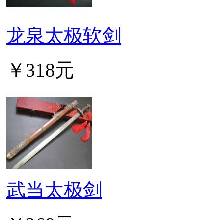
龙泉太极软剑
￥318元
武当太极剑