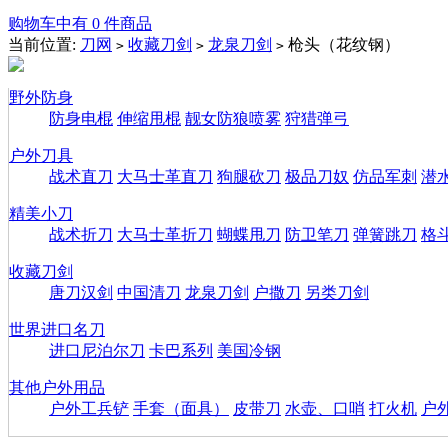
购物车中有 0 件商品
当前位置:
刀网
收藏刀剑
龙泉刀剑
枪头（花纹钢）
>
>
>
野外防身
防身电棍
伸缩甩棍
靓女防狼喷雾
狩猎弹弓
户外刀具
战术直刀
大马士革直刀
狗腿砍刀
极品刀奴
仿品军刺
潜
精美小刀
战术折刀
大马士革折刀
蝴蝶甩刀
防卫笔刀
弹簧跳刀
格
收藏刀剑
唐刀汉剑
中国清刀
龙泉刀剑
户撒刀
另类刀剑
世界进口名刀
进口尼泊尔刀
卡巴系列
美国冷钢
其他户外用品
户外工兵铲
手套（面具）
皮带刀
水壶、口哨
打火机
户