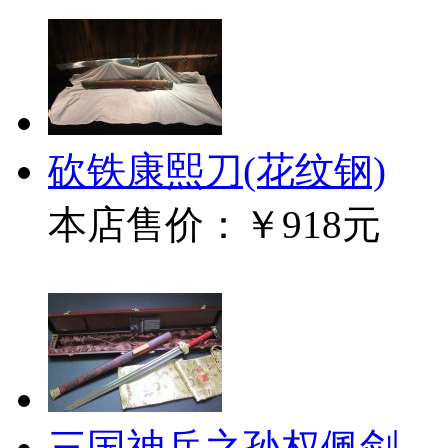
砍铁康熙刀(花纹钢)
本店售价：
￥918元
三国神兵之孙权佩剑