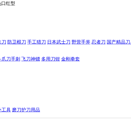
色口红型
水刀
防卫棍刀
手工猎刀
日本武士刀
野营手斧
忍者刀
国产精品刀
斗爪刀手刺
飞刀神镖
多用刀钳
金刚拳套
外工具
磨刀护刀用品