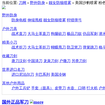
当前位置:
刀网
野外防身
靓女防狼喷雾
美国沙豹喷雾 粉
>
>
>
野外防身
防身电棍
伸缩甩棍
靓女防狼喷雾
狩猎弹弓
户外刀具
战术直刀
大马士革直刀
狗腿砍刀
极品刀奴
仿品军刺
潜
精美小刀
战术折刀
大马士革折刀
蝴蝶甩刀
防卫笔刀
弹簧跳刀
格
收藏刀剑
唐刀汉剑
中国清刀
龙泉刀剑
户撒刀
另类刀剑
世界进口名刀
进口尼泊尔刀
卡巴系列
美国冷钢
其他户外用品
户外工兵铲
手套（面具）
皮带刀
水壶、口哨
打火机
户
国外正品军刀