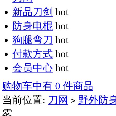
新品刀剑
hot
防身电棍
hot
狗腿弯刀
hot
付款方式
hot
会员中心
hot
购物车中有 0 件商品
当前位置:
刀网
野外防
>
雾