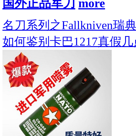
国外正品军刀
名刀系列之Fallkniven瑞
如何鉴别卡巴1217真假