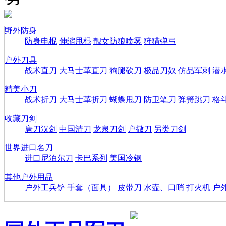
野外防身
防身电棍
伸缩甩棍
靓女防狼喷雾
狩猎弹弓
户外刀具
战术直刀
大马士革直刀
狗腿砍刀
极品刀奴
仿品军刺
潜
精美小刀
战术折刀
大马士革折刀
蝴蝶甩刀
防卫笔刀
弹簧跳刀
格
收藏刀剑
唐刀汉剑
中国清刀
龙泉刀剑
户撒刀
另类刀剑
世界进口名刀
进口尼泊尔刀
卡巴系列
美国冷钢
其他户外用品
户外工兵铲
手套（面具）
皮带刀
水壶、口哨
打火机
户