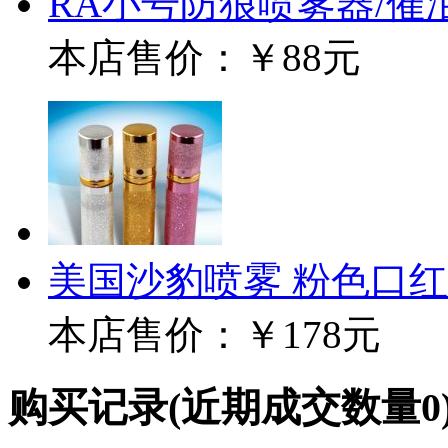
RA小号防狼喷雾器/催
本店售价：
￥88元
美国沙豹喷雾 粉色口
本店售价：
￥178元
购买记录
(近期成交数量
0