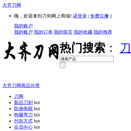
大齐刀网
|
嗨，欢迎来到刀剑网上商城!
请登录
|
免费注册
|
我的账户
我的账户
我的订单
我的留言
我的收藏
我的推荐
热门搜索
：
刀
大齐刀网商品分类
刀网
新品刀剑
hot
防身电棍
hot
狗腿弯刀
hot
付款方式
hot
会员中心
hot