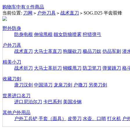
购物车中有 0 件商品
当前位置:
刀网
户外刀具
战术直刀
SOG.D25 半齿双锋
>
>
>
野外防身
防身电棍
伸缩甩棍
靓女防狼喷雾
狩猎弹弓
户外刀具
战术直刀
大马士革直刀
狗腿砍刀
极品刀奴
仿品军刺
潜
精美小刀
战术折刀
大马士革折刀
蝴蝶甩刀
防卫笔刀
弹簧跳刀
格
收藏刀剑
唐刀汉剑
中国清刀
龙泉刀剑
户撒刀
另类刀剑
世界进口名刀
进口尼泊尔刀
卡巴系列
美国冷钢
其他户外用品
户外工兵铲
手套（面具）
皮带刀
水壶、口哨
打火机
户