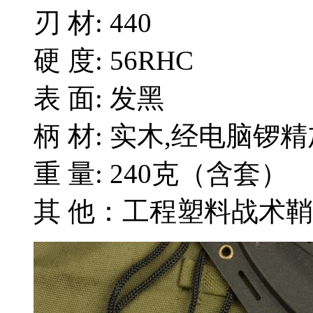
刃 材: 440
硬 度: 56RHC
表 面: 发黑
柄 材: 实木,经电脑锣
重 量: 240克（含套）
其 他：工程塑料战术鞘