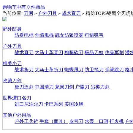
购物车中有 0 件商品
当前位置:
刀网
户外刀具
战术直刀
精仿TOPS钢鹰全刃虎
>
>
>
野外防身
防身电棍
伸缩甩棍
靓女防狼喷雾
狩猎弹弓
户外刀具
战术直刀
大马士革直刀
狗腿砍刀
极品刀奴
仿品军刺
潜
精美小刀
战术折刀
大马士革折刀
蝴蝶甩刀
防卫笔刀
弹簧跳刀
格
收藏刀剑
唐刀汉剑
中国清刀
龙泉刀剑
户撒刀
另类刀剑
世界进口名刀
进口尼泊尔刀
卡巴系列
美国冷钢
其他户外用品
户外工兵铲
手套（面具）
皮带刀
水壶、口哨
打火机
户