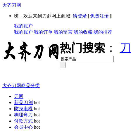
大齐刀网
|
嗨，欢迎来到刀剑网上商城!
请登录
|
免费注册
|
我的账户
我的账户
我的订单
我的留言
我的收藏
我的推荐
热门搜索
：
刀
大齐刀网商品分类
刀网
新品刀剑
hot
防身电棍
hot
狗腿弯刀
hot
付款方式
hot
会员中心
hot