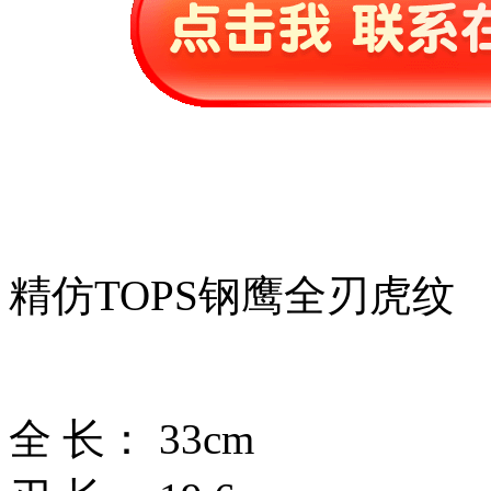
精仿TOPS钢鹰全刃虎纹
全 长： 33cm