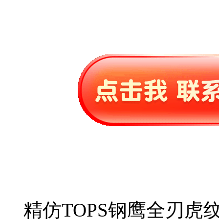
精仿TOPS钢鹰全刃虎