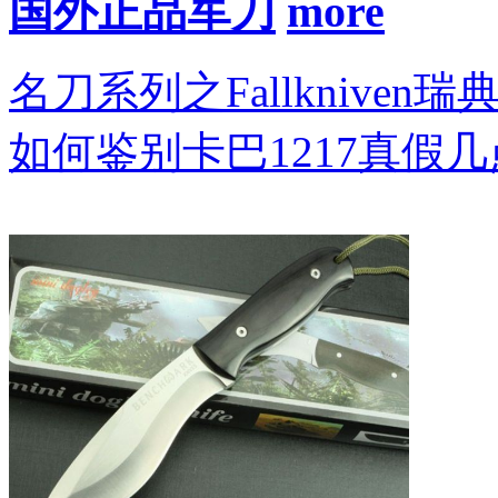
国外正品军刀
名刀系列之Fallkniven瑞
如何鉴别卡巴1217真假