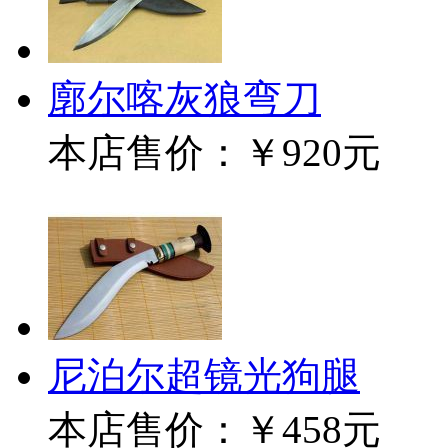
廓尔喀灰狼弯刀
本店售价：
￥920元
尼泊尔超镜光狗腿
本店售价：
￥458元