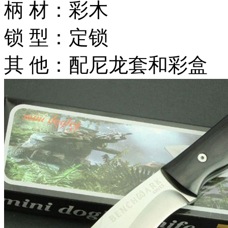
柄 材：彩木
锁 型：定锁
其 他：配尼龙套和彩盒