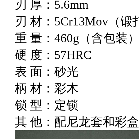
刃 厚：5.6mm
刃 材：5Cr13Mov（锻
重 量：460g（含包装
硬 度：57HRC
表 面：砂光
柄 材：彩木
锁 型：定锁
其 他：配尼龙套和彩盒