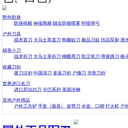
野外防身
防身电棍
伸缩甩棍
靓女防狼喷雾
狩猎弹弓
户外刀具
战术直刀
大马士革直刀
狗腿砍刀
极品刀奴
仿品军刺
潜
精美小刀
战术折刀
大马士革折刀
蝴蝶甩刀
防卫笔刀
弹簧跳刀
格
收藏刀剑
唐刀汉剑
中国清刀
龙泉刀剑
户撒刀
另类刀剑
世界进口名刀
进口尼泊尔刀
卡巴系列
美国冷钢
其他户外用品
户外工兵铲
手套（面具）
皮带刀
水壶、口哨
打火机
户