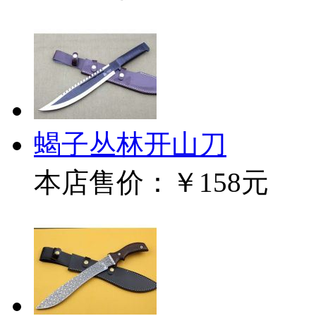
蝎子丛林开山刀
本店售价：
￥158元