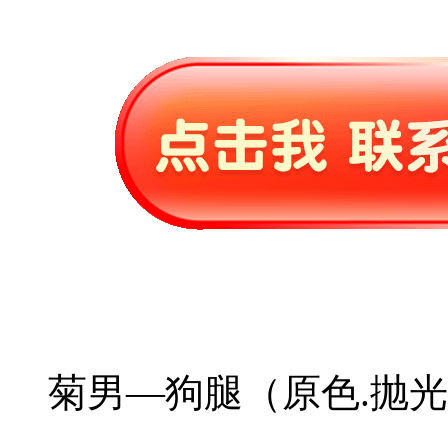
菊男—狗腿（原色.抛