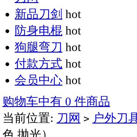
新品刀剑
hot
防身电棍
hot
狗腿弯刀
hot
付款方式
hot
会员中心
hot
购物车中有 0 件商品
当前位置:
刀网
户外刀
>
色.抛光）