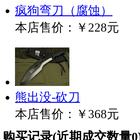
疯狗弯刀（腐蚀）
本店售价：
￥228元
熊出没-砍刀
本店售价：
￥368元
购买记录
(近期成交数量
0