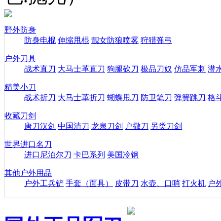
野外防身
防身电棍
伸缩甩棍
靓女防狼喷雾
狩猎弹弓
户外刀具
战术直刀
大马士革直刀
狗腿砍刀
极品刀奴
仿品军刺
潜
精美小刀
战术折刀
大马士革折刀
蝴蝶甩刀
防卫笔刀
弹簧跳刀
格
收藏刀剑
唐刀汉剑
中国清刀
龙泉刀剑
户撒刀
另类刀剑
世界进口名刀
进口尼泊尔刀
卡巴系列
美国冷钢
其他户外用品
户外工兵铲
手套（面具）
皮带刀
水壶、口哨
打火机
户