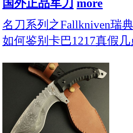
国外正品军刀
名刀系列之Fallkniven瑞
如何鉴别卡巴1217真假