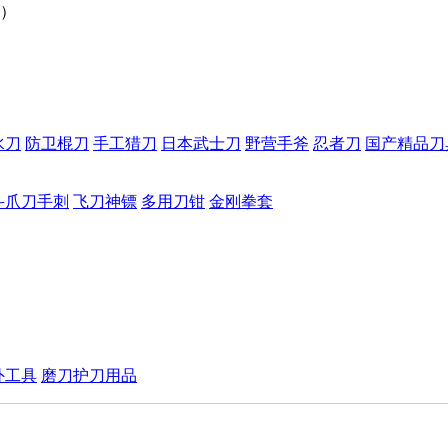
）
水刀
防卫棍刀
手工猎刀
日本武士刀
野营手斧
忍者刀
国产精品刀
斗爪刀手刺
飞刀神镖
多用刀钳
金刚拳套
外工具
磨刀护刀用品