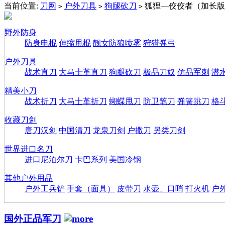
当前位置:
刀网
户外刀具
狗腿砍刀
狐狸—佼佼者（加长版
>
>
>
野外防身
防身电棍
伸缩甩棍
靓女防狼喷雾
狩猎弹弓
户外刀具
战术直刀
大马士革直刀
狗腿砍刀
极品刀奴
仿品军刺
潜
精美小刀
战术折刀
大马士革折刀
蝴蝶甩刀
防卫笔刀
弹簧跳刀
格
收藏刀剑
唐刀汉剑
中国清刀
龙泉刀剑
户撒刀
另类刀剑
世界进口名刀
进口尼泊尔刀
卡巴系列
美国冷钢
其他户外用品
户外工兵铲
手套（面具）
皮带刀
水壶、口哨
打火机
户
国外正品军刀