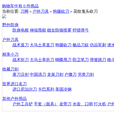
购物车中有 0 件商品
当前位置:
刀网
户外刀具
狗腿砍刀
花纹鬼头砍刀
>
>
>
野外防身
防身电棍
伸缩甩棍
靓女防狼喷雾
狩猎弹弓
户外刀具
战术直刀
大马士革直刀
狗腿砍刀
极品刀奴
仿品军刺
潜
精美小刀
战术折刀
大马士革折刀
蝴蝶甩刀
防卫笔刀
弹簧跳刀
格
收藏刀剑
唐刀汉剑
中国清刀
龙泉刀剑
户撒刀
另类刀剑
世界进口名刀
进口尼泊尔刀
卡巴系列
美国冷钢
其他户外用品
户外工兵铲
手套（面具）
皮带刀
水壶、口哨
打火机
户