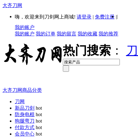
大齐刀网
|
嗨，欢迎来到刀剑网上商城!
请登录
|
免费注册
|
我的账户
我的账户
我的订单
我的留言
我的收藏
我的推荐
热门搜索
：
刀
大齐刀网商品分类
刀网
新品刀剑
hot
防身电棍
hot
狗腿弯刀
hot
付款方式
hot
会员中心
hot