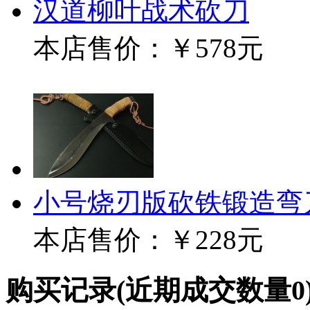
汉道柳叶战术砍刀
本店售价：
￥578元
小号烧刃版砍铁锻造弯
本店售价：
￥228元
购买记录
(近期成交数量
0