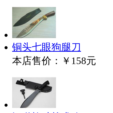
铜头七眼狗腿刀
本店售价：
￥158元