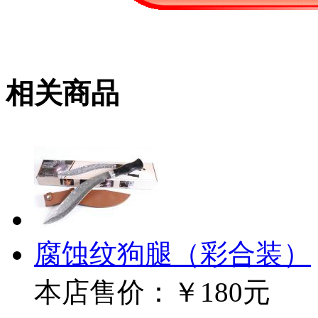
相关商品
腐蚀纹狗腿（彩合装）
本店售价：
￥180元