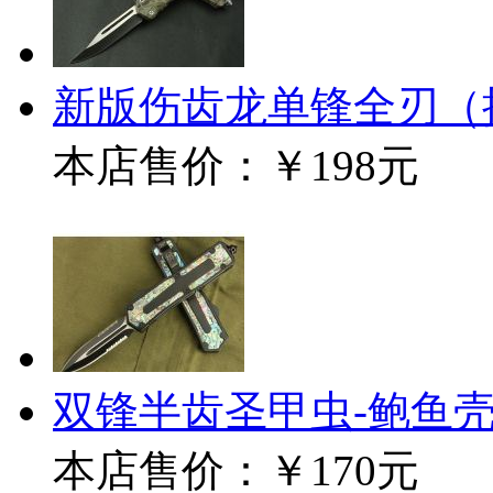
新版伤齿龙单锋全刃（
本店售价：
￥198元
双锋半齿圣甲虫-鲍鱼壳
本店售价：
￥170元