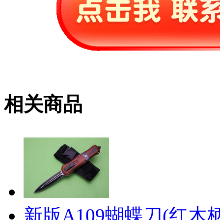
相关商品
新版A109蝴蝶刀(红木柄