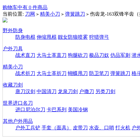
购物车中有 0 件商品
当前位置:
刀网
精美小刀
弹簧跳刀
伤齿龙-163双锋半齿
>
>
>
野外防身
防身电棍
伸缩甩棍
靓女防狼喷雾
狩猎弹弓
户外刀具
战术直刀
大马士革直刀
狗腿砍刀
极品刀奴
仿品军刺
潜
精美小刀
战术折刀
大马士革折刀
蝴蝶甩刀
防卫笔刀
弹簧跳刀
格
收藏刀剑
唐刀汉剑
中国清刀
龙泉刀剑
户撒刀
另类刀剑
世界进口名刀
进口尼泊尔刀
卡巴系列
美国冷钢
其他户外用品
户外工兵铲
手套（面具）
皮带刀
水壶、口哨
打火机
户