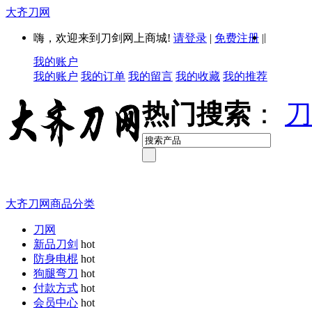
大齐刀网
|
嗨，欢迎来到刀剑网上商城!
请登录
|
免费注册
|
我的账户
我的账户
我的订单
我的留言
我的收藏
我的推荐
热门搜索
：
刀
大齐刀网商品分类
刀网
新品刀剑
hot
防身电棍
hot
狗腿弯刀
hot
付款方式
hot
会员中心
hot