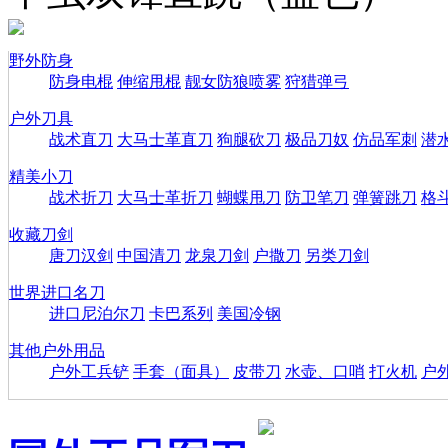
野外防身
防身电棍
伸缩甩棍
靓女防狼喷雾
狩猎弹弓
户外刀具
战术直刀
大马士革直刀
狗腿砍刀
极品刀奴
仿品军刺
潜
精美小刀
战术折刀
大马士革折刀
蝴蝶甩刀
防卫笔刀
弹簧跳刀
格
收藏刀剑
唐刀汉剑
中国清刀
龙泉刀剑
户撒刀
另类刀剑
世界进口名刀
进口尼泊尔刀
卡巴系列
美国冷钢
其他户外用品
户外工兵铲
手套（面具）
皮带刀
水壶、口哨
打火机
户