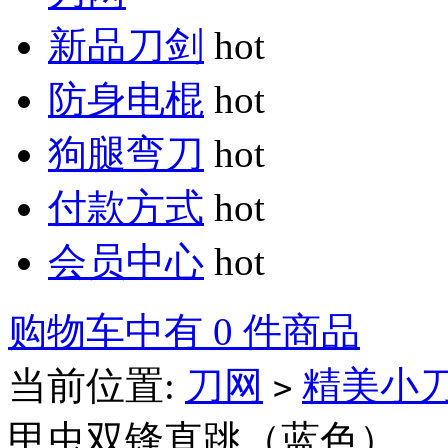
新品刀剑
hot
防身电棍
hot
狗腿弯刀
hot
付款方式
hot
会员中心
hot
购物车中有 0 件商品
当前位置:
刀网
精美小
>
甲虫双锋直跳（蓝色）