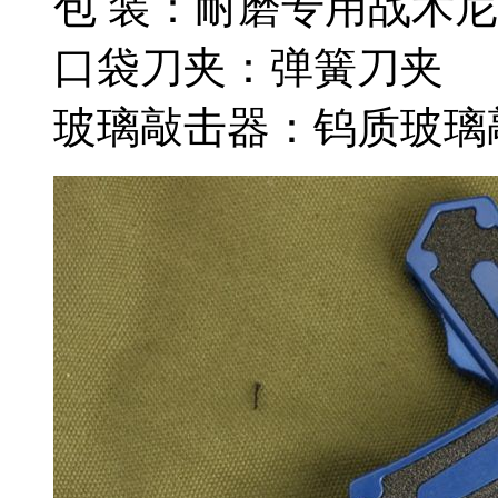
包 装：耐磨专用战术
口袋刀夹：弹簧刀夹
玻璃敲击器：钨质玻璃