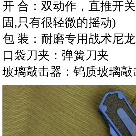
开 合：双动作，直推开
固,只有很轻微的摇动)
包 装：耐磨专用战术尼
口袋刀夹：弹簧刀夹
玻璃敲击器：钨质玻璃敲