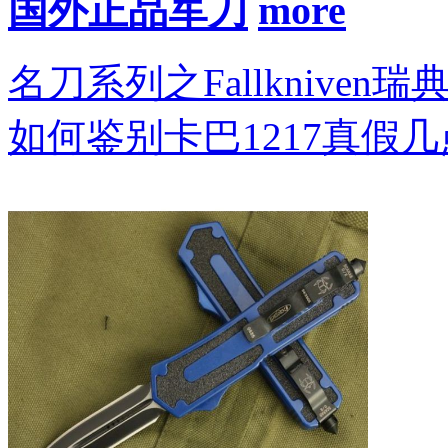
国外正品军刀
名刀系列之Fallkniven瑞
如何鉴别卡巴1217真假