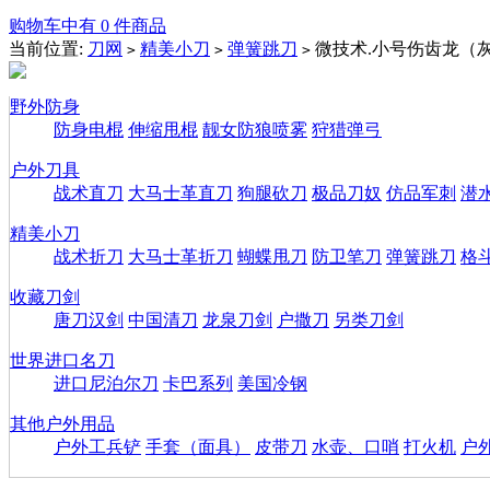
购物车中有 0 件商品
当前位置:
刀网
精美小刀
弹簧跳刀
微技术.小号伤齿龙（
>
>
>
野外防身
防身电棍
伸缩甩棍
靓女防狼喷雾
狩猎弹弓
户外刀具
战术直刀
大马士革直刀
狗腿砍刀
极品刀奴
仿品军刺
潜
精美小刀
战术折刀
大马士革折刀
蝴蝶甩刀
防卫笔刀
弹簧跳刀
格
收藏刀剑
唐刀汉剑
中国清刀
龙泉刀剑
户撒刀
另类刀剑
世界进口名刀
进口尼泊尔刀
卡巴系列
美国冷钢
其他户外用品
户外工兵铲
手套（面具）
皮带刀
水壶、口哨
打火机
户