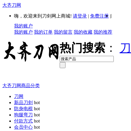
大齐刀网
|
嗨，欢迎来到刀剑网上商城!
请登录
|
免费注册
|
我的账户
我的账户
我的订单
我的留言
我的收藏
我的推荐
热门搜索
：
刀
大齐刀网商品分类
刀网
新品刀剑
hot
防身电棍
hot
狗腿弯刀
hot
付款方式
hot
会员中心
hot