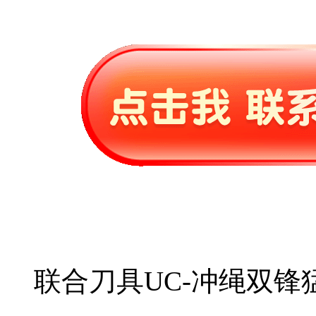
联合刀具UC-冲绳双锋