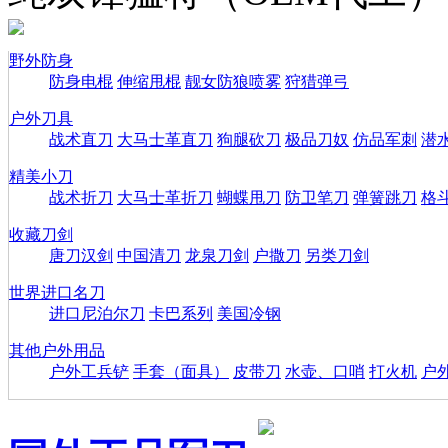
野外防身
防身电棍
伸缩甩棍
靓女防狼喷雾
狩猎弹弓
户外刀具
战术直刀
大马士革直刀
狗腿砍刀
极品刀奴
仿品军刺
潜
精美小刀
战术折刀
大马士革折刀
蝴蝶甩刀
防卫笔刀
弹簧跳刀
格
收藏刀剑
唐刀汉剑
中国清刀
龙泉刀剑
户撒刀
另类刀剑
世界进口名刀
进口尼泊尔刀
卡巴系列
美国冷钢
其他户外用品
户外工兵铲
手套（面具）
皮带刀
水壶、口哨
打火机
户