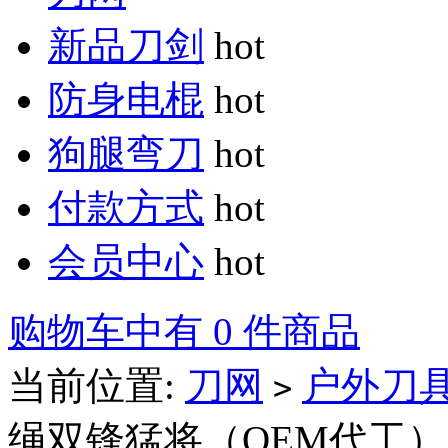
新品刀剑
hot
防身电棍
hot
狗腿弯刀
hot
付款方式
hot
会员中心
hot
购物车中有 0 件商品
当前位置:
刀网
户外刀
>
绳双锋猛将（OEM代工）