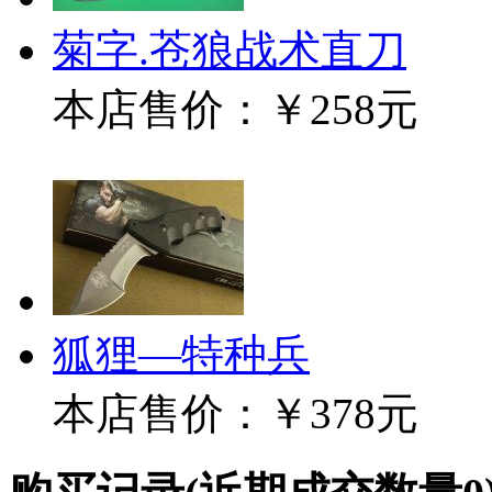
菊字.苍狼战术直刀
本店售价：
￥258元
狐狸—特种兵
本店售价：
￥378元