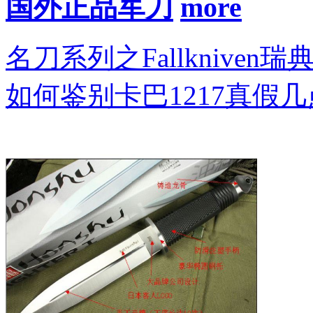
国外正品军刀
名刀系列之Fallkniven瑞
如何鉴别卡巴1217真假