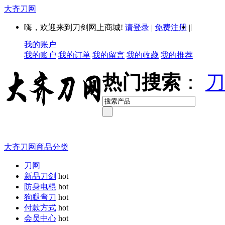
大齐刀网
|
嗨，欢迎来到刀剑网上商城!
请登录
|
免费注册
|
我的账户
我的账户
我的订单
我的留言
我的收藏
我的推荐
热门搜索
：
刀
大齐刀网商品分类
刀网
新品刀剑
hot
防身电棍
hot
狗腿弯刀
hot
付款方式
hot
会员中心
hot