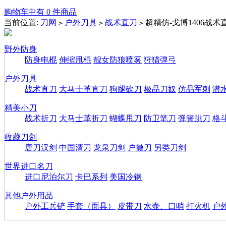
购物车中有 0 件商品
当前位置:
刀网
户外刀具
战术直刀
超精仿-戈博1406战
>
>
>
野外防身
防身电棍
伸缩甩棍
靓女防狼喷雾
狩猎弹弓
户外刀具
战术直刀
大马士革直刀
狗腿砍刀
极品刀奴
仿品军刺
潜
精美小刀
战术折刀
大马士革折刀
蝴蝶甩刀
防卫笔刀
弹簧跳刀
格
收藏刀剑
唐刀汉剑
中国清刀
龙泉刀剑
户撒刀
另类刀剑
世界进口名刀
进口尼泊尔刀
卡巴系列
美国冷钢
其他户外用品
户外工兵铲
手套（面具）
皮带刀
水壶、口哨
打火机
户