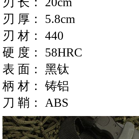
刃 长： 20cm
刃 厚： 5.8cm
刃 材： 440
硬 度： 58HRC
表 面： 黑钛
柄 材： 铸铝
刀 鞘： ABS