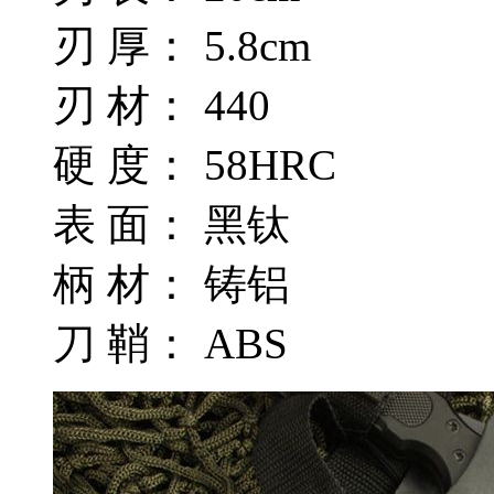
刃 厚： 5.8cm
刃 材： 440
硬 度： 58HRC
表 面： 黑钛
柄 材： 铸铝
刀 鞘： ABS