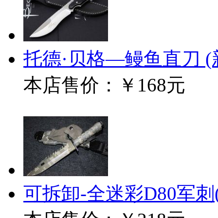
托德·贝格—鳗鱼直刀 (
本店售价：
￥168元
可拆卸-全迷彩D80军刺