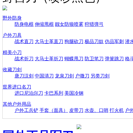
野外防身
防身电棍
伸缩甩棍
靓女防狼喷雾
狩猎弹弓
户外刀具
战术直刀
大马士革直刀
狗腿砍刀
极品刀奴
仿品军刺
潜
精美小刀
战术折刀
大马士革折刀
蝴蝶甩刀
防卫笔刀
弹簧跳刀
格
收藏刀剑
唐刀汉剑
中国清刀
龙泉刀剑
户撒刀
另类刀剑
世界进口名刀
进口尼泊尔刀
卡巴系列
美国冷钢
其他户外用品
户外工兵铲
手套（面具）
皮带刀
水壶、口哨
打火机
户