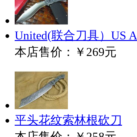
United(联合刀具）US Arm
本店售价：
￥269元
平头花纹索林根砍刀
本店售价：
￥258元