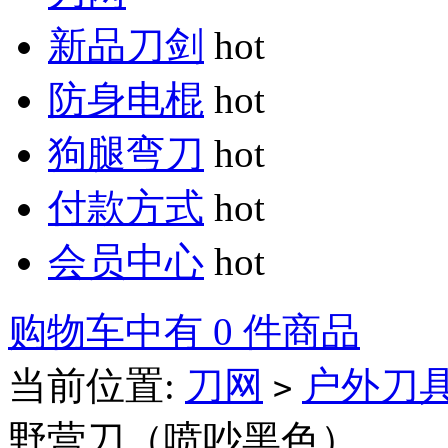
新品刀剑
hot
防身电棍
hot
狗腿弯刀
hot
付款方式
hot
会员中心
hot
购物车中有 0 件商品
当前位置:
刀网
户外刀
>
野营刀（喷吵黑色）