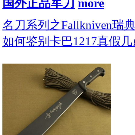
国外正品军刀
名刀系列之Fallkniven瑞
如何鉴别卡巴1217真假