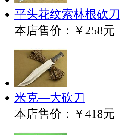
平头花纹索林根砍刀
本店售价：
￥258元
米克—大砍刀
本店售价：
￥418元