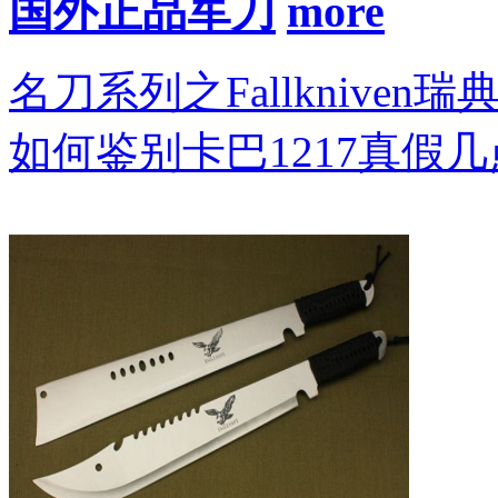
国外正品军刀
名刀系列之Fallkniven瑞
如何鉴别卡巴1217真假