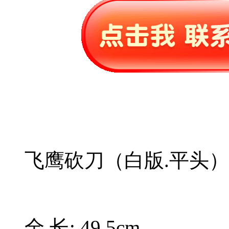
飞鹰砍刀（白版.平头）
全 长: 49.5cm