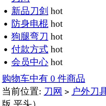
新品刀剑
hot
防身电棍
hot
狗腿弯刀
hot
付款方式
hot
会员中心
hot
购物车中有 0 件商品
当前位置:
刀网
户外刀
>
版.平头）