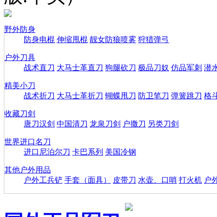
野外防身
防身电棍
伸缩甩棍
靓女防狼喷雾
狩猎弹弓
户外刀具
战术直刀
大马士革直刀
狗腿砍刀
极品刀奴
仿品军刺
潜
精美小刀
战术折刀
大马士革折刀
蝴蝶甩刀
防卫笔刀
弹簧跳刀
格
收藏刀剑
唐刀汉剑
中国清刀
龙泉刀剑
户撒刀
另类刀剑
世界进口名刀
进口尼泊尔刀
卡巴系列
美国冷钢
其他户外用品
户外工兵铲
手套（面具）
皮带刀
水壶、口哨
打火机
户