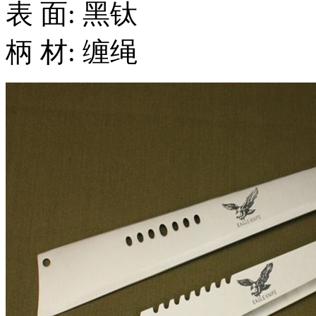
表 面: 黑钛
柄 材: 缠绳