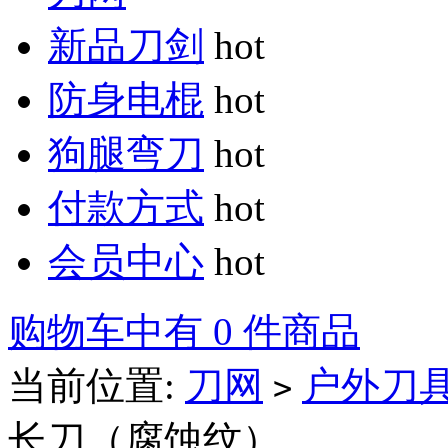
新品刀剑
hot
防身电棍
hot
狗腿弯刀
hot
付款方式
hot
会员中心
hot
购物车中有 0 件商品
当前位置:
刀网
户外刀
>
长刀（腐蚀纹）