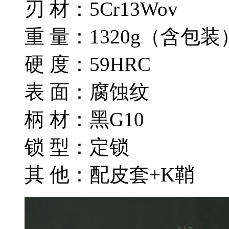
刃 材：5Cr13Wov
重 量：1320g（含包装
硬 度：59HRC
表 面：腐蚀纹
柄 材：黑G10
锁 型：定锁
其 他：配皮套+K鞘