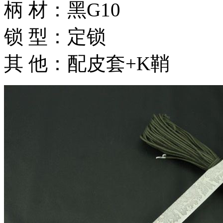
柄 材：黑G10
锁 型：定锁
其 他：配皮套+K鞘