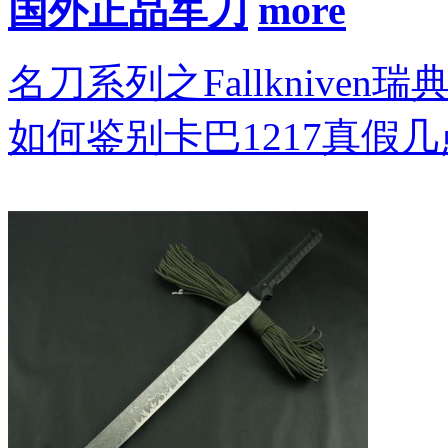
国外正品军刀
名刀系列之Fallkniven瑞
如何鉴别卡巴1217真假