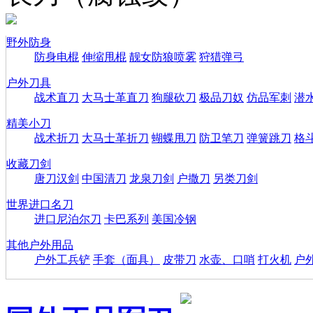
野外防身
防身电棍
伸缩甩棍
靓女防狼喷雾
狩猎弹弓
户外刀具
战术直刀
大马士革直刀
狗腿砍刀
极品刀奴
仿品军刺
潜
精美小刀
战术折刀
大马士革折刀
蝴蝶甩刀
防卫笔刀
弹簧跳刀
格
收藏刀剑
唐刀汉剑
中国清刀
龙泉刀剑
户撒刀
另类刀剑
世界进口名刀
进口尼泊尔刀
卡巴系列
美国冷钢
其他户外用品
户外工兵铲
手套（面具）
皮带刀
水壶、口哨
打火机
户