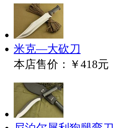
米克—大砍刀
本店售价：
￥418元
尼泊尔犀利狗腿弯刀