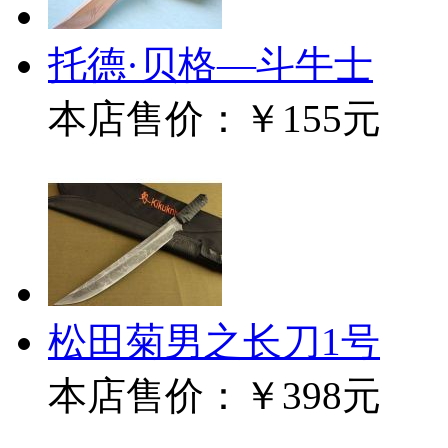
托德·贝格—斗牛士
本店售价：
￥155元
松田菊男之长刀1号
本店售价：
￥398元