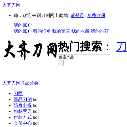
大齐刀网
|
嗨，欢迎来到刀剑网上商城!
请登录
|
免费注册
|
我的账户
我的账户
我的订单
我的留言
我的收藏
我的推荐
热门搜索
：
刀
大齐刀网商品分类
刀网
新品刀剑
hot
防身电棍
hot
狗腿弯刀
hot
付款方式
hot
会员中心
hot