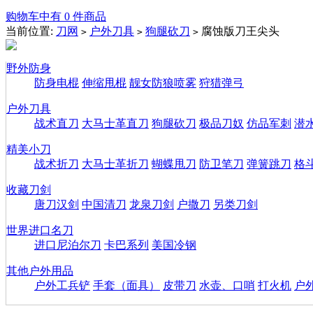
购物车中有 0 件商品
当前位置:
刀网
户外刀具
狗腿砍刀
腐蚀版刀王尖头
>
>
>
野外防身
防身电棍
伸缩甩棍
靓女防狼喷雾
狩猎弹弓
户外刀具
战术直刀
大马士革直刀
狗腿砍刀
极品刀奴
仿品军刺
潜
精美小刀
战术折刀
大马士革折刀
蝴蝶甩刀
防卫笔刀
弹簧跳刀
格
收藏刀剑
唐刀汉剑
中国清刀
龙泉刀剑
户撒刀
另类刀剑
世界进口名刀
进口尼泊尔刀
卡巴系列
美国冷钢
其他户外用品
户外工兵铲
手套（面具）
皮带刀
水壶、口哨
打火机
户