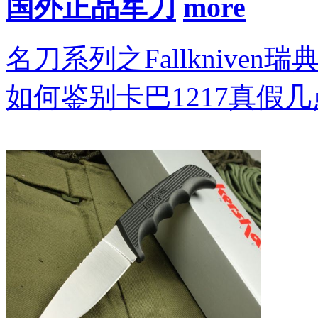
国外正品军刀
名刀系列之Fallkniven瑞
如何鉴别卡巴1217真假