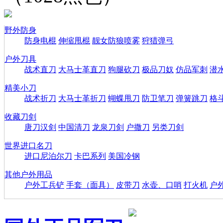
野外防身
防身电棍
伸缩甩棍
靓女防狼喷雾
狩猎弹弓
户外刀具
战术直刀
大马士革直刀
狗腿砍刀
极品刀奴
仿品军刺
潜
精美小刀
战术折刀
大马士革折刀
蝴蝶甩刀
防卫笔刀
弹簧跳刀
格
收藏刀剑
唐刀汉剑
中国清刀
龙泉刀剑
户撒刀
另类刀剑
世界进口名刀
进口尼泊尔刀
卡巴系列
美国冷钢
其他户外用品
户外工兵铲
手套（面具）
皮带刀
水壶、口哨
打火机
户