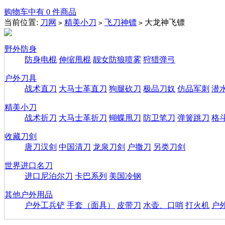
购物车中有 0 件商品
当前位置:
刀网
精美小刀
飞刀神镖
大龙神飞镖
>
>
>
野外防身
防身电棍
伸缩甩棍
靓女防狼喷雾
狩猎弹弓
户外刀具
战术直刀
大马士革直刀
狗腿砍刀
极品刀奴
仿品军刺
潜
精美小刀
战术折刀
大马士革折刀
蝴蝶甩刀
防卫笔刀
弹簧跳刀
格
收藏刀剑
唐刀汉剑
中国清刀
龙泉刀剑
户撒刀
另类刀剑
世界进口名刀
进口尼泊尔刀
卡巴系列
美国冷钢
其他户外用品
户外工兵铲
手套（面具）
皮带刀
水壶、口哨
打火机
户