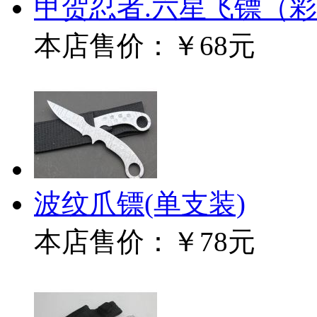
甲贺忍者.六星飞镖（
本店售价：
￥68元
波纹爪镖(单支装)
本店售价：
￥78元