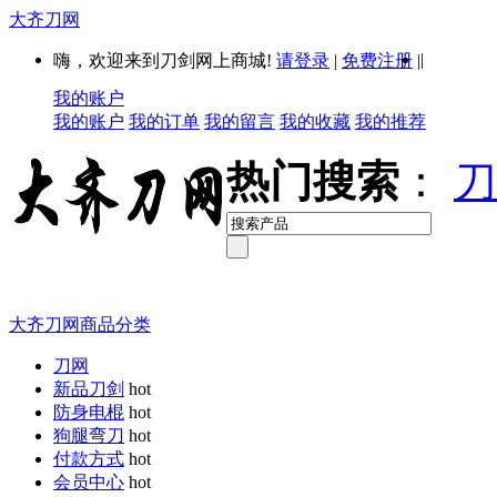
大齐刀网
|
嗨，欢迎来到刀剑网上商城!
请登录
|
免费注册
|
我的账户
我的账户
我的订单
我的留言
我的收藏
我的推荐
热门搜索
：
刀
大齐刀网商品分类
刀网
新品刀剑
hot
防身电棍
hot
狗腿弯刀
hot
付款方式
hot
会员中心
hot