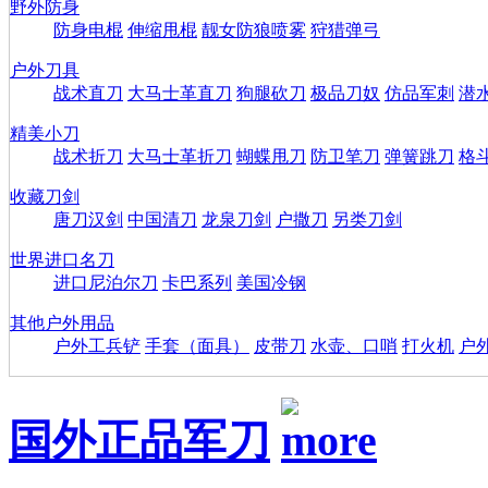
野外防身
防身电棍
伸缩甩棍
靓女防狼喷雾
狩猎弹弓
户外刀具
战术直刀
大马士革直刀
狗腿砍刀
极品刀奴
仿品军刺
潜
精美小刀
战术折刀
大马士革折刀
蝴蝶甩刀
防卫笔刀
弹簧跳刀
格
收藏刀剑
唐刀汉剑
中国清刀
龙泉刀剑
户撒刀
另类刀剑
世界进口名刀
进口尼泊尔刀
卡巴系列
美国冷钢
其他户外用品
户外工兵铲
手套（面具）
皮带刀
水壶、口哨
打火机
户
国外正品军刀