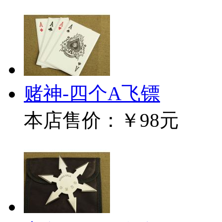
赌神-四个A飞镖
本店售价：
￥98元