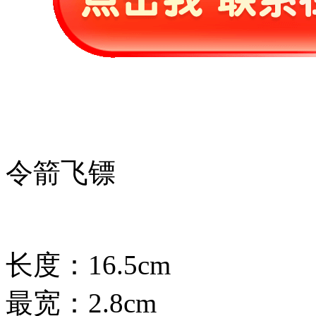
令箭飞镖
长度：16.5cm
最宽：2.8cm