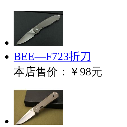
BEE—F723折刀
本店售价：
￥98元