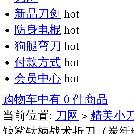
新品刀剑
hot
防身电棍
hot
狗腿弯刀
hot
付款方式
hot
会员中心
hot
购物车中有 0 件商品
当前位置:
刀网
精美小
>
鲸鲨钛柄战术折刀（炭纤