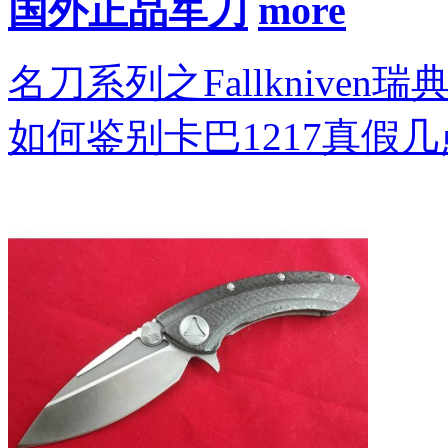
国外正品军刀
名刀系列之Fallkniven瑞
如何鉴别卡巴1217真假