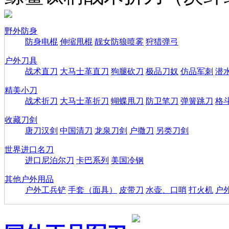
野外防身
防身电棍
伸缩甩棍
靓女防狼喷雾
狩猎弹弓
户外刀具
战术直刀
大马士革直刀
狗腿砍刀
极品刀奴
仿品军刺
潜
精美小刀
战术折刀
大马士革折刀
蝴蝶甩刀
防卫笔刀
弹簧跳刀
格
收藏刀剑
唐刀汉剑
中国清刀
龙泉刀剑
户撒刀
另类刀剑
世界进口名刀
进口尼泊尔刀
卡巴系列
美国冷钢
其他户外用品
户外工兵铲
手套（面具）
皮带刀
水壶、口哨
打火机
户