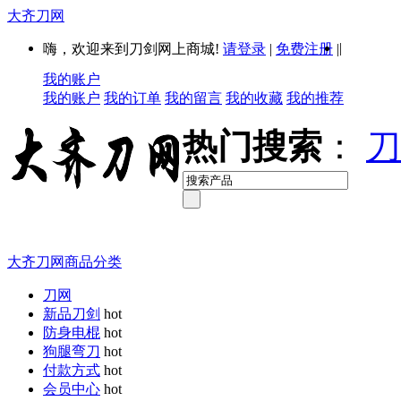
大齐刀网
|
嗨，欢迎来到刀剑网上商城!
请登录
|
免费注册
|
我的账户
我的账户
我的订单
我的留言
我的收藏
我的推荐
热门搜索
：
刀
大齐刀网商品分类
刀网
新品刀剑
hot
防身电棍
hot
狗腿弯刀
hot
付款方式
hot
会员中心
hot