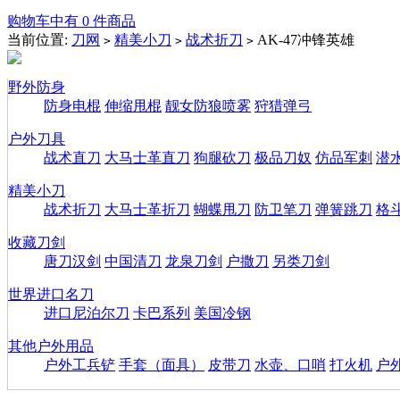
购物车中有 0 件商品
当前位置:
刀网
精美小刀
战术折刀
AK-47冲锋英雄
>
>
>
野外防身
防身电棍
伸缩甩棍
靓女防狼喷雾
狩猎弹弓
户外刀具
战术直刀
大马士革直刀
狗腿砍刀
极品刀奴
仿品军刺
潜
精美小刀
战术折刀
大马士革折刀
蝴蝶甩刀
防卫笔刀
弹簧跳刀
格
收藏刀剑
唐刀汉剑
中国清刀
龙泉刀剑
户撒刀
另类刀剑
世界进口名刀
进口尼泊尔刀
卡巴系列
美国冷钢
其他户外用品
户外工兵铲
手套（面具）
皮带刀
水壶、口哨
打火机
户