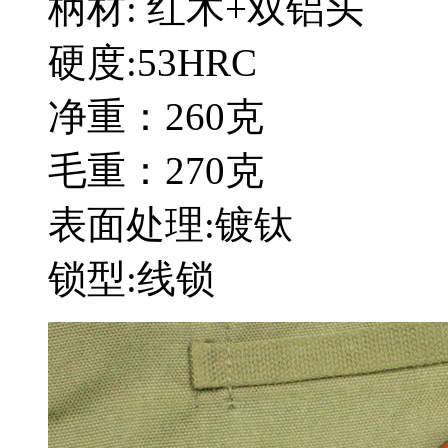
柄材: 红木+双铝头
硬度:53HRC
净重：260克
毛重：270克
表面处理:镀钛
锁型:线锁