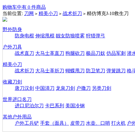
购物车中有 0 件商品
当前位置:
刀网
精美小刀
战术折刀
精仿博克J-10救生刀
>
>
>
野外防身
防身电棍
伸缩甩棍
靓女防狼喷雾
狩猎弹弓
户外刀具
战术直刀
大马士革直刀
狗腿砍刀
极品刀奴
仿品军刺
潜
精美小刀
战术折刀
大马士革折刀
蝴蝶甩刀
防卫笔刀
弹簧跳刀
格
收藏刀剑
唐刀汉剑
中国清刀
龙泉刀剑
户撒刀
另类刀剑
世界进口名刀
进口尼泊尔刀
卡巴系列
美国冷钢
其他户外用品
户外工兵铲
手套（面具）
皮带刀
水壶、口哨
打火机
户