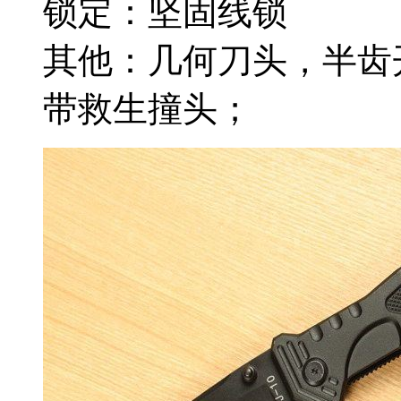
锁定：坚固线锁
其他：几何刀头，半齿
带救生撞头；