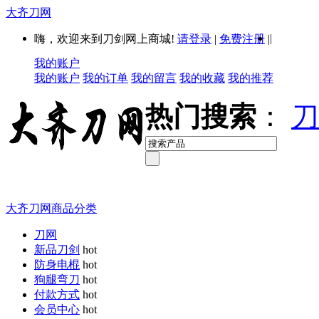
大齐刀网
|
嗨，欢迎来到刀剑网上商城!
请登录
|
免费注册
|
我的账户
我的账户
我的订单
我的留言
我的收藏
我的推荐
热门搜索
：
刀
大齐刀网商品分类
刀网
新品刀剑
hot
防身电棍
hot
狗腿弯刀
hot
付款方式
hot
会员中心
hot