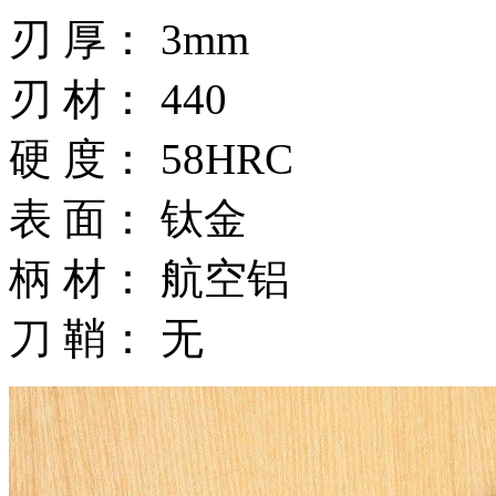
刃 厚： 3mm
刃 材： 440
硬 度： 58HRC
表 面： 钛金
柄 材： 航空铝
刀 鞘： 无