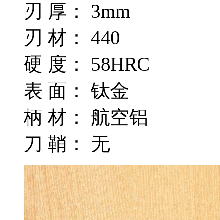
刃 厚： 3mm
刃 材： 440
硬 度： 58HRC
表 面： 钛金
柄 材： 航空铝
刀 鞘： 无