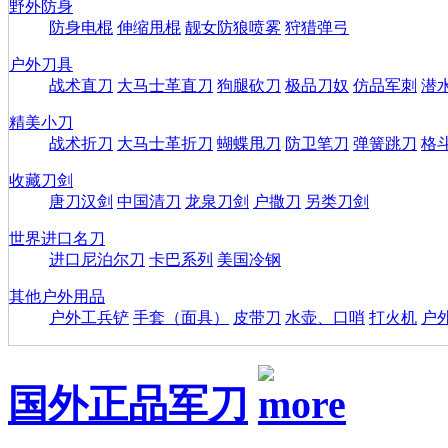
野外防身
防身电棍
伸缩甩棍
靓女防狼喷雾
狩猎弹弓
户外刀具
战术直刀
大马士革直刀
狗腿砍刀
极品刀奴
仿品军刺
潜
精美小刀
战术折刀
大马士革折刀
蝴蝶甩刀
防卫笔刀
弹簧跳刀
格
收藏刀剑
唐刀汉剑
中国清刀
龙泉刀剑
户撒刀
另类刀剑
世界进口名刀
进口尼泊尔刀
卡巴系列
美国冷钢
其他户外用品
户外工兵铲
手套（面具）
皮带刀
水壶、口哨
打火机
户
国外正品军刀