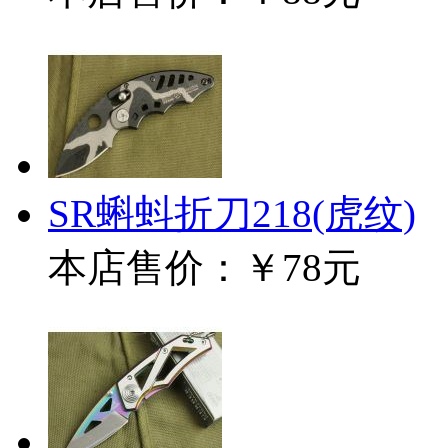
SR蝌蚪折刀218(虎纹)
本店售价：
￥78元