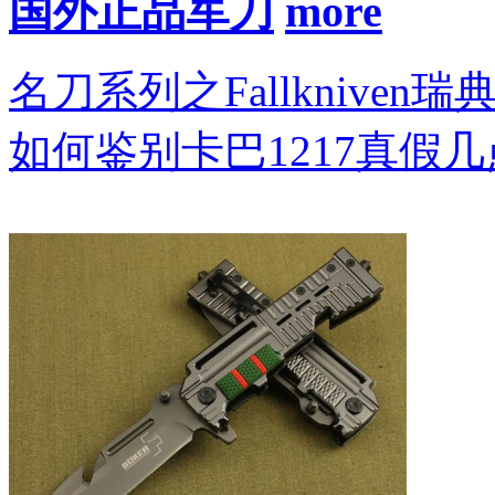
国外正品军刀
名刀系列之Fallkniven瑞
如何鉴别卡巴1217真假