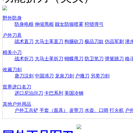
野外防身
防身电棍
伸缩甩棍
靓女防狼喷雾
狩猎弹弓
户外刀具
战术直刀
大马士革直刀
狗腿砍刀
极品刀奴
仿品军刺
潜
精美小刀
战术折刀
大马士革折刀
蝴蝶甩刀
防卫笔刀
弹簧跳刀
格
收藏刀剑
唐刀汉剑
中国清刀
龙泉刀剑
户撒刀
另类刀剑
世界进口名刀
进口尼泊尔刀
卡巴系列
美国冷钢
其他户外用品
户外工兵铲
手套（面具）
皮带刀
水壶、口哨
打火机
户