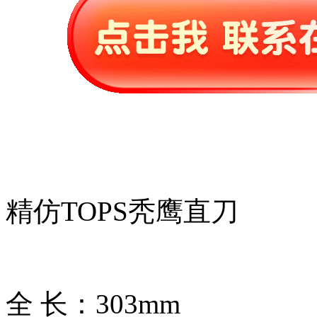
精仿TOPS秃鹰直刀
全 长：303mm