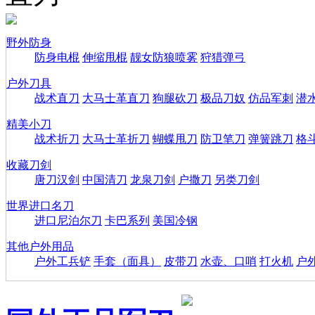
野外防身
防身电棍
伸缩甩棍
靓女防狼喷雾
狩猎弹弓
户外刀具
战术直刀
大马士革直刀
狗腿砍刀
极品刀奴
仿品军刺
潜
精美小刀
战术折刀
大马士革折刀
蝴蝶甩刀
防卫笔刀
弹簧跳刀
格
收藏刀剑
唐刀汉剑
中国清刀
龙泉刀剑
户撒刀
另类刀剑
世界进口名刀
进口尼泊尔刀
卡巴系列
美国冷钢
其他户外用品
户外工兵铲
手套（面具）
皮带刀
水壶、口哨
打火机
户