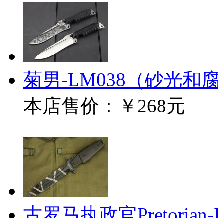
菊男-LM038（砂光和
本店售价：
￥268元
古罗马执政官Pretorian-I