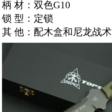
柄 材：双色G10
锁 型：定锁
其 他：配木盒和尼龙战