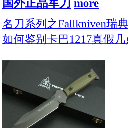
国外正品军刀
名刀系列之Fallkniven瑞
如何鉴别卡巴1217真假