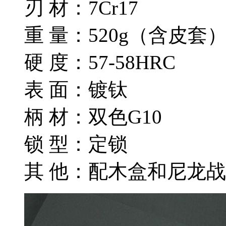
刃 材：7Cr17
重 量：520g（含皮套
硬 度：57-58HRC
表 面：镀钛
柄 材：双色G10
锁 型：定锁
其 他：配木盒和尼龙