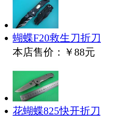
蝴蝶F20救生刀折刀
本店售价：
￥88元
花蝴蝶825快开折刀