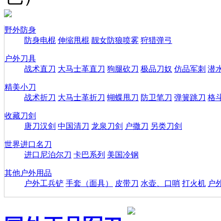
野外防身
防身电棍
伸缩甩棍
靓女防狼喷雾
狩猎弹弓
户外刀具
战术直刀
大马士革直刀
狗腿砍刀
极品刀奴
仿品军刺
潜
精美小刀
战术折刀
大马士革折刀
蝴蝶甩刀
防卫笔刀
弹簧跳刀
格
收藏刀剑
唐刀汉剑
中国清刀
龙泉刀剑
户撒刀
另类刀剑
世界进口名刀
进口尼泊尔刀
卡巴系列
美国冷钢
其他户外用品
户外工兵铲
手套（面具）
皮带刀
水壶、口哨
打火机
户