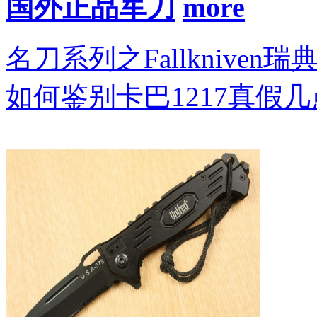
国外正品军刀
名刀系列之Fallkniven瑞
如何鉴别卡巴1217真假