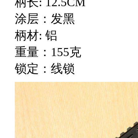
柄长: 12.5CM
涂层：发黑
柄材: 铝
重量：155克
锁定：线锁