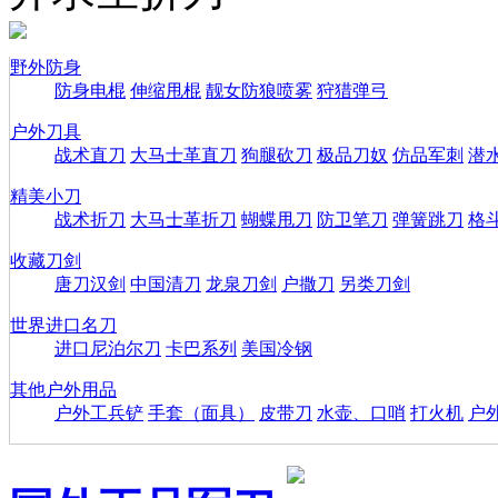
野外防身
防身电棍
伸缩甩棍
靓女防狼喷雾
狩猎弹弓
户外刀具
战术直刀
大马士革直刀
狗腿砍刀
极品刀奴
仿品军刺
潜
精美小刀
战术折刀
大马士革折刀
蝴蝶甩刀
防卫笔刀
弹簧跳刀
格
收藏刀剑
唐刀汉剑
中国清刀
龙泉刀剑
户撒刀
另类刀剑
世界进口名刀
进口尼泊尔刀
卡巴系列
美国冷钢
其他户外用品
户外工兵铲
手套（面具）
皮带刀
水壶、口哨
打火机
户