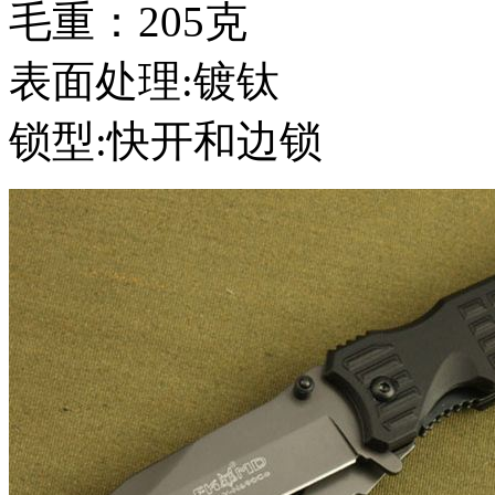
毛重：205克
表面处理:镀钛
锁型:快开和边锁