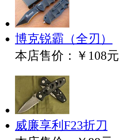
博克锐霸（全刃）
本店售价：
￥108元
威廉享利F23折刀