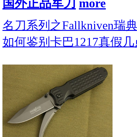
国外正品军刀
名刀系列之Fallkniven瑞
如何鉴别卡巴1217真假