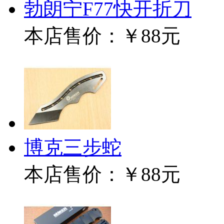
勃朗宁F77快开折刀
本店售价：
￥88元
博克三步蛇
本店售价：
￥88元