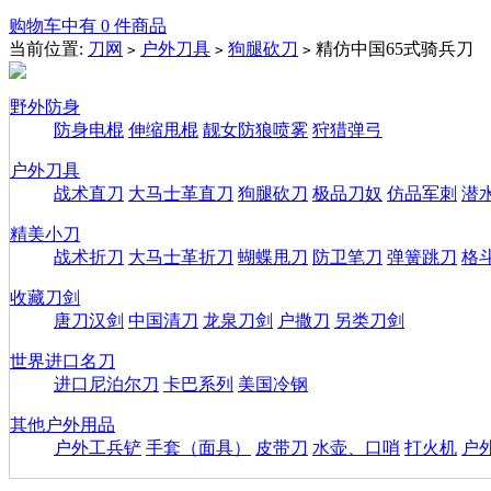
购物车中有 0 件商品
当前位置:
刀网
户外刀具
狗腿砍刀
精仿中国65式骑兵刀
>
>
>
野外防身
防身电棍
伸缩甩棍
靓女防狼喷雾
狩猎弹弓
户外刀具
战术直刀
大马士革直刀
狗腿砍刀
极品刀奴
仿品军刺
潜
精美小刀
战术折刀
大马士革折刀
蝴蝶甩刀
防卫笔刀
弹簧跳刀
格
收藏刀剑
唐刀汉剑
中国清刀
龙泉刀剑
户撒刀
另类刀剑
世界进口名刀
进口尼泊尔刀
卡巴系列
美国冷钢
其他户外用品
户外工兵铲
手套（面具）
皮带刀
水壶、口哨
打火机
户