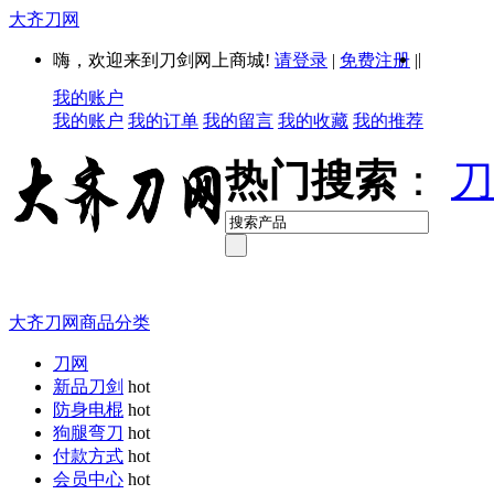
大齐刀网
|
嗨，欢迎来到刀剑网上商城!
请登录
|
免费注册
|
我的账户
我的账户
我的订单
我的留言
我的收藏
我的推荐
热门搜索
：
刀
大齐刀网商品分类
刀网
新品刀剑
hot
防身电棍
hot
狗腿弯刀
hot
付款方式
hot
会员中心
hot