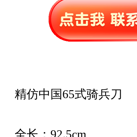
精仿中国65式骑兵刀
全长：92.5cm