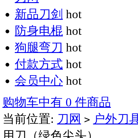
新品刀剑
hot
防身电棍
hot
狗腿弯刀
hot
付款方式
hot
会员中心
hot
购物车中有 0 件商品
当前位置:
刀网
户外刀
>
用刀（绿色尖头）