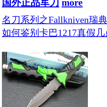
国外正品军刀
名刀系列之Fallkniven瑞
如何鉴别卡巴1217真假