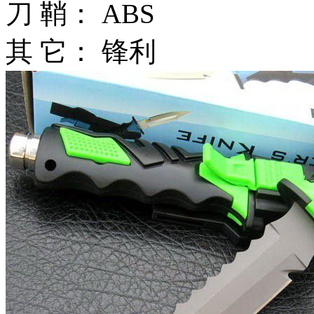
刀 鞘： ABS
其 它： 锋利