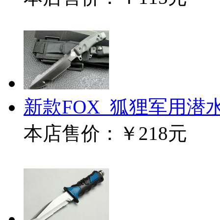
新款FOX_狐狸军用潜
本店售价：
￥218元