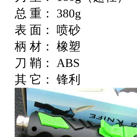
总 重： 380g
表 面： 喷砂
柄 材： 橡塑
刀 鞘： ABS
其 它： 锋利