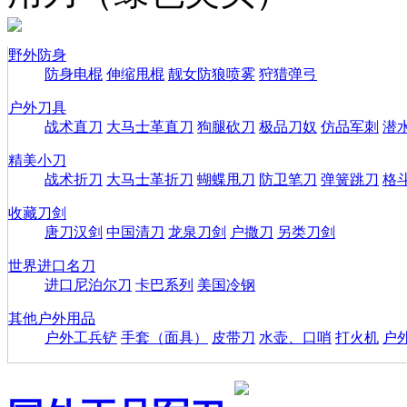
野外防身
防身电棍
伸缩甩棍
靓女防狼喷雾
狩猎弹弓
户外刀具
战术直刀
大马士革直刀
狗腿砍刀
极品刀奴
仿品军刺
潜
精美小刀
战术折刀
大马士革折刀
蝴蝶甩刀
防卫笔刀
弹簧跳刀
格
收藏刀剑
唐刀汉剑
中国清刀
龙泉刀剑
户撒刀
另类刀剑
世界进口名刀
进口尼泊尔刀
卡巴系列
美国冷钢
其他户外用品
户外工兵铲
手套（面具）
皮带刀
水壶、口哨
打火机
户