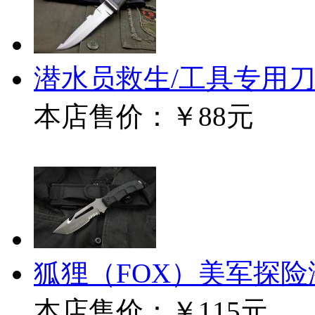
潜水员救生/工具专用
本店售价：
￥88元
狐狸（FOX）美军探
本店售价：
￥115元