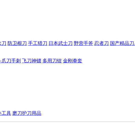
水刀
防卫棍刀
手工猎刀
日本武士刀
野营手斧
忍者刀
国产精品刀
斗爪刀手刺
飞刀神镖
多用刀钳
金刚拳套
外工具
磨刀护刀用品