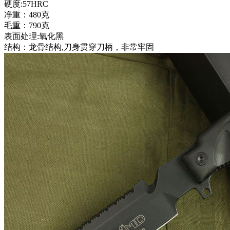
硬度:57HRC
净重：480克
毛重：790克
表面处理:氧化黑
结构：龙骨结构,刀身贯穿刀柄，非常牢固