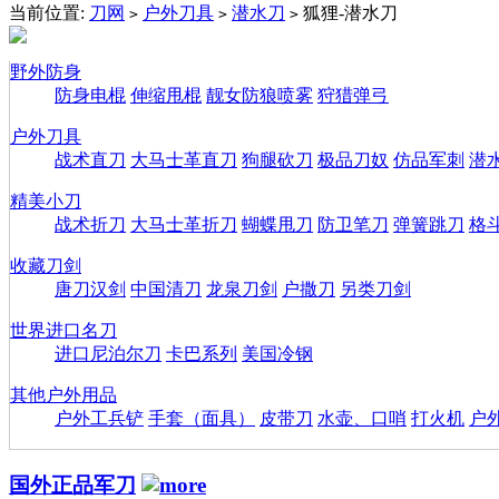
当前位置:
刀网
户外刀具
潜水刀
狐狸-潜水刀
>
>
>
野外防身
防身电棍
伸缩甩棍
靓女防狼喷雾
狩猎弹弓
户外刀具
战术直刀
大马士革直刀
狗腿砍刀
极品刀奴
仿品军刺
潜
精美小刀
战术折刀
大马士革折刀
蝴蝶甩刀
防卫笔刀
弹簧跳刀
格
收藏刀剑
唐刀汉剑
中国清刀
龙泉刀剑
户撒刀
另类刀剑
世界进口名刀
进口尼泊尔刀
卡巴系列
美国冷钢
其他户外用品
户外工兵铲
手套（面具）
皮带刀
水壶、口哨
打火机
户
国外正品军刀