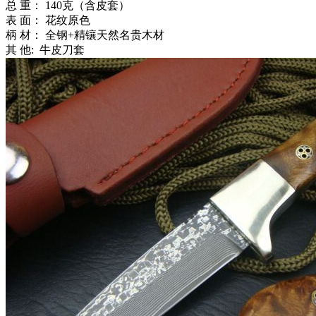
总 重： 140克（含皮套）
表 面： 花纹原色
柄 材： 全钢+精镶天然名贵木材
其 他: 牛皮刀套