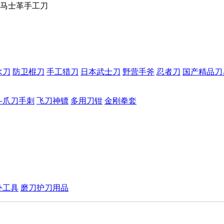
马士革手工刀
水刀
防卫棍刀
手工猎刀
日本武士刀
野营手斧
忍者刀
国产精品刀
斗爪刀手刺
飞刀神镖
多用刀钳
金刚拳套
外工具
磨刀护刀用品