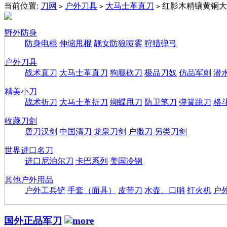
当前位置:
刀网
户外刀具
大马士革直刀
红影木精镶黄铜大
>
>
>
野外防身
防身电棍
伸缩甩棍
靓女防狼喷雾
狩猎弹弓
户外刀具
战术直刀
大马士革直刀
狗腿砍刀
极品刀奴
仿品军刺
潜
精美小刀
战术折刀
大马士革折刀
蝴蝶甩刀
防卫笔刀
弹簧跳刀
格
收藏刀剑
唐刀汉剑
中国清刀
龙泉刀剑
户撒刀
另类刀剑
世界进口名刀
进口尼泊尔刀
卡巴系列
美国冷钢
其他户外用品
户外工兵铲
手套（面具）
皮带刀
水壶、口哨
打火机
户
国外正品军刀