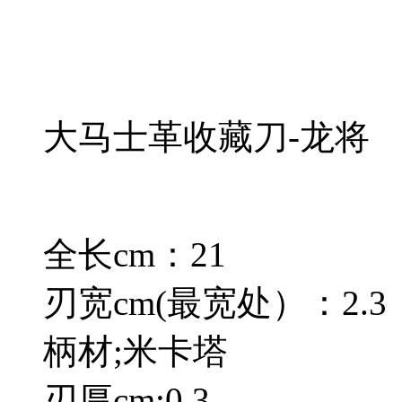
大马士革收藏刀-龙将
全长cm：21
刃宽cm(最宽处）：2.3
柄材;米卡塔
刃厚cm:0.3