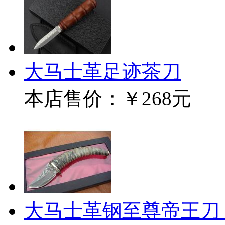
大马士革足迹茶刀
本店售价：
￥268元
大马士革钢至尊帝王刀