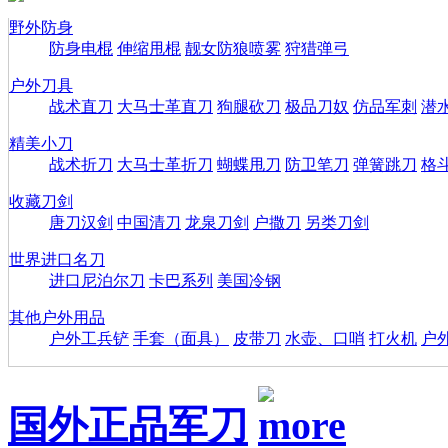
野外防身
防身电棍
伸缩甩棍
靓女防狼喷雾
狩猎弹弓
户外刀具
战术直刀
大马士革直刀
狗腿砍刀
极品刀奴
仿品军刺
潜
精美小刀
战术折刀
大马士革折刀
蝴蝶甩刀
防卫笔刀
弹簧跳刀
格
收藏刀剑
唐刀汉剑
中国清刀
龙泉刀剑
户撒刀
另类刀剑
世界进口名刀
进口尼泊尔刀
卡巴系列
美国冷钢
其他户外用品
户外工兵铲
手套（面具）
皮带刀
水壶、口哨
打火机
户
国外正品军刀