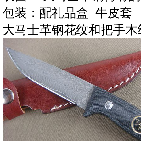
包装：配礼品盒+牛皮套
大马士革钢花纹和把手木