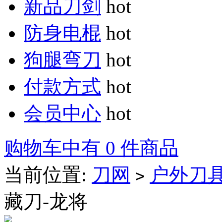
新品刀剑
hot
防身电棍
hot
狗腿弯刀
hot
付款方式
hot
会员中心
hot
购物车中有 0 件商品
当前位置:
刀网
户外刀
>
藏刀-龙将