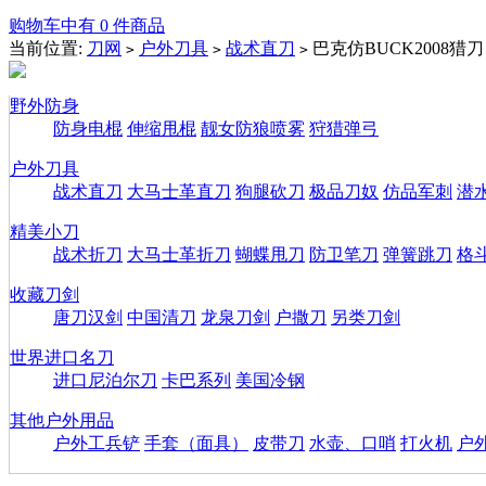
购物车中有 0 件商品
当前位置:
刀网
户外刀具
战术直刀
巴克仿BUCK2008猎刀
>
>
>
野外防身
防身电棍
伸缩甩棍
靓女防狼喷雾
狩猎弹弓
户外刀具
战术直刀
大马士革直刀
狗腿砍刀
极品刀奴
仿品军刺
潜
精美小刀
战术折刀
大马士革折刀
蝴蝶甩刀
防卫笔刀
弹簧跳刀
格
收藏刀剑
唐刀汉剑
中国清刀
龙泉刀剑
户撒刀
另类刀剑
世界进口名刀
进口尼泊尔刀
卡巴系列
美国冷钢
其他户外用品
户外工兵铲
手套（面具）
皮带刀
水壶、口哨
打火机
户