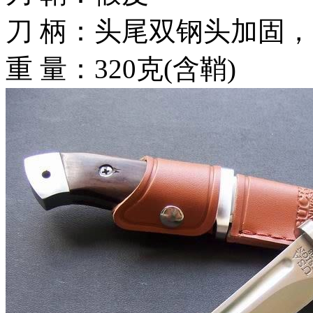
刀 柄：头尾双钢头加固，
重 量：320克(含鞘)