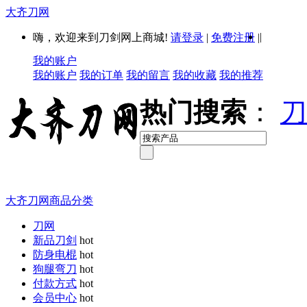
大齐刀网
|
嗨，欢迎来到刀剑网上商城!
请登录
|
免费注册
|
我的账户
我的账户
我的订单
我的留言
我的收藏
我的推荐
热门搜索
：
刀
大齐刀网商品分类
刀网
新品刀剑
hot
防身电棍
hot
狗腿弯刀
hot
付款方式
hot
会员中心
hot