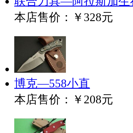
联合刀具—阿拉斯加生
本店售价：
￥328元
博克—558小直
本店售价：
￥208元