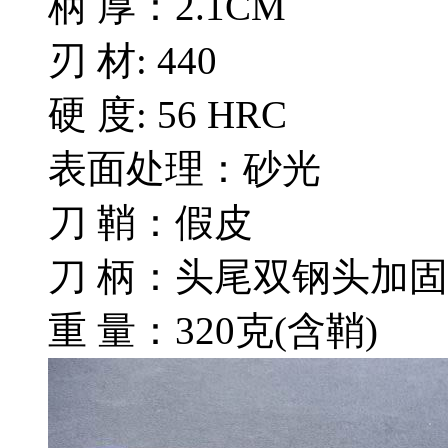
柄 厚：2.1CM
刃 材: 440
硬 度: 56 HRC
表面处理：砂光
刀 鞘：假皮
刀 柄：头尾双钢头加
重 量：320克(含鞘)