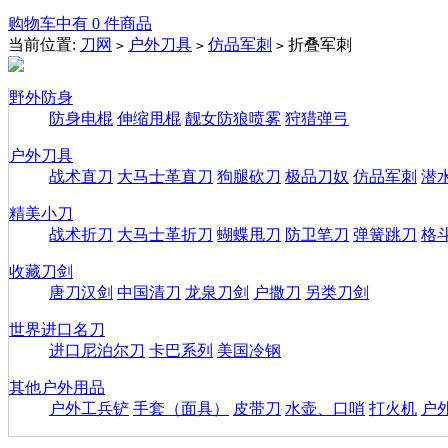
购物车中有 0 件商品
当前位置:
刀网
户外刀具
仿品军刺
折叠军刺
>
>
>
野外防身
防身电棍
伸缩甩棍
靓女防狼喷雾
狩猎弹弓
户外刀具
战术直刀
大马士革直刀
狗腿砍刀
极品刀奴
仿品军刺
潜
精美小刀
战术折刀
大马士革折刀
蝴蝶甩刀
防卫笔刀
弹簧跳刀
格
收藏刀剑
唐刀汉剑
中国清刀
龙泉刀剑
户撒刀
另类刀剑
世界进口名刀
进口尼泊尔刀
卡巴系列
美国冷钢
其他户外用品
户外工兵铲
手套（面具）
皮带刀
水壶、口哨
打火机
户