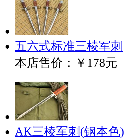
五六式标准三棱军刺
本店售价：
￥178元
AK三棱军刺(钢本色)