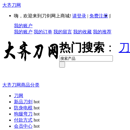
大齐刀网
|
嗨，欢迎来到刀剑网上商城!
请登录
|
免费注册
|
我的账户
我的账户
我的订单
我的留言
我的收藏
我的推荐
热门搜索
：
刀
大齐刀网商品分类
刀网
新品刀剑
hot
防身电棍
hot
狗腿弯刀
hot
付款方式
hot
会员中心
hot