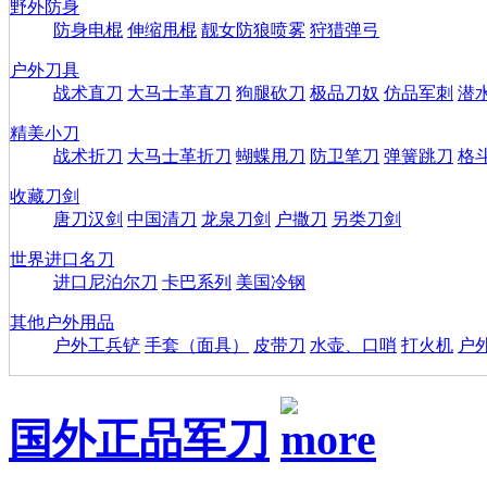
野外防身
防身电棍
伸缩甩棍
靓女防狼喷雾
狩猎弹弓
户外刀具
战术直刀
大马士革直刀
狗腿砍刀
极品刀奴
仿品军刺
潜
精美小刀
战术折刀
大马士革折刀
蝴蝶甩刀
防卫笔刀
弹簧跳刀
格
收藏刀剑
唐刀汉剑
中国清刀
龙泉刀剑
户撒刀
另类刀剑
世界进口名刀
进口尼泊尔刀
卡巴系列
美国冷钢
其他户外用品
户外工兵铲
手套（面具）
皮带刀
水壶、口哨
打火机
户
国外正品军刀