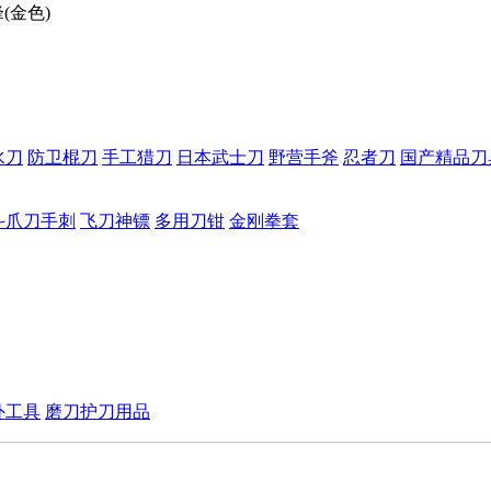
(金色)
水刀
防卫棍刀
手工猎刀
日本武士刀
野营手斧
忍者刀
国产精品刀
斗爪刀手刺
飞刀神镖
多用刀钳
金刚拳套
外工具
磨刀护刀用品