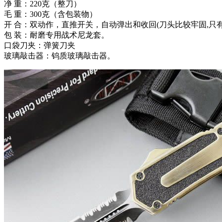
净 重：220克（整刀）
毛 重：300克（含包装物）
开 合：双动作，直推开关，自动弹出和收回(刀头比较牢固,只
包 装：耐磨专用战术尼龙套。
口袋刀夹：弹簧刀夹
玻璃敲击器：钨质玻璃敲击器。