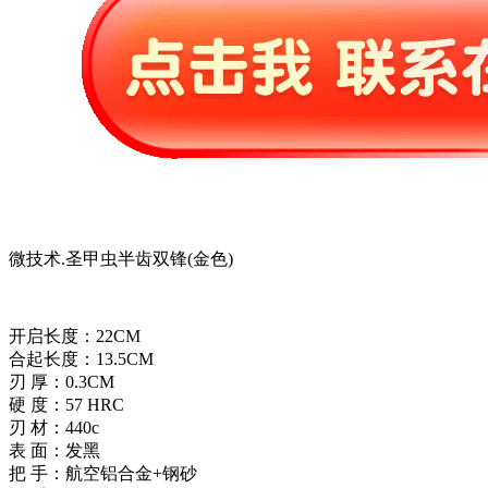
微技术.圣甲虫半齿双锋(金色)
开启长度：22CM
合起长度：13.5CM
刃 厚：0.3CM
硬 度：57 HRC
刃 材：440c
表 面：发黑
把 手：航空铝合金+钢砂