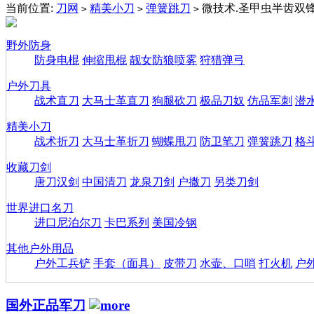
当前位置:
刀网
精美小刀
弹簧跳刀
微技术.圣甲虫半齿双锋
>
>
>
野外防身
防身电棍
伸缩甩棍
靓女防狼喷雾
狩猎弹弓
户外刀具
战术直刀
大马士革直刀
狗腿砍刀
极品刀奴
仿品军刺
潜
精美小刀
战术折刀
大马士革折刀
蝴蝶甩刀
防卫笔刀
弹簧跳刀
格
收藏刀剑
唐刀汉剑
中国清刀
龙泉刀剑
户撒刀
另类刀剑
世界进口名刀
进口尼泊尔刀
卡巴系列
美国冷钢
其他户外用品
户外工兵铲
手套（面具）
皮带刀
水壶、口哨
打火机
户
国外正品军刀