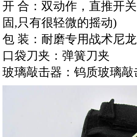
开 合：双动作，直推开
固,只有很轻微的摇动)
包 装：耐磨专用战术尼
口袋刀夹：弹簧刀夹
玻璃敲击器：钨质玻璃敲