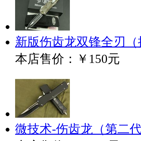
新版伤齿龙双锋全刃（
本店售价：
￥150元
微技术-伤齿龙（第二