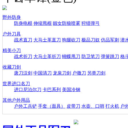
野外防身
防身电棍
伸缩甩棍
靓女防狼喷雾
狩猎弹弓
户外刀具
战术直刀
大马士革直刀
狗腿砍刀
极品刀奴
仿品军刺
潜
精美小刀
战术折刀
大马士革折刀
蝴蝶甩刀
防卫笔刀
弹簧跳刀
格
收藏刀剑
唐刀汉剑
中国清刀
龙泉刀剑
户撒刀
另类刀剑
世界进口名刀
进口尼泊尔刀
卡巴系列
美国冷钢
其他户外用品
户外工兵铲
手套（面具）
皮带刀
水壶、口哨
打火机
户