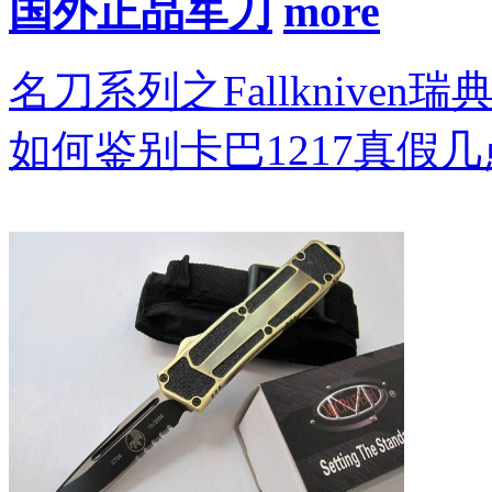
国外正品军刀
名刀系列之Fallkniven瑞
如何鉴别卡巴1217真假