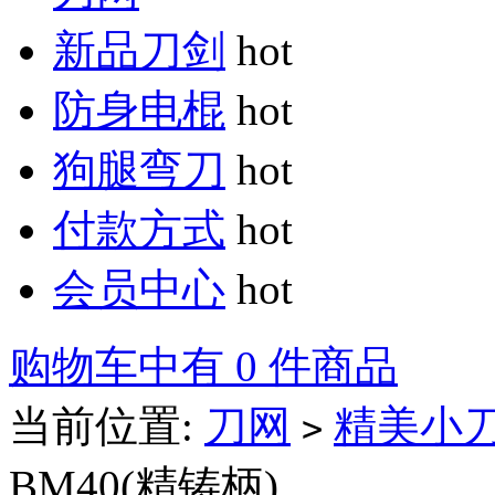
新品刀剑
hot
防身电棍
hot
狗腿弯刀
hot
付款方式
hot
会员中心
hot
购物车中有 0 件商品
当前位置:
刀网
精美小
>
BM40(精铸柄)