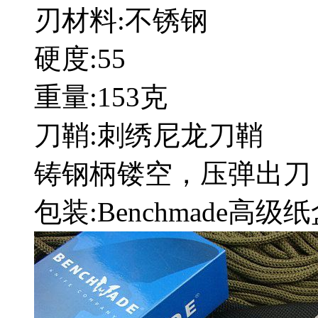
刃材料:不锈钢
硬度:55
重量:153克
刀鞘:刺绣尼龙刀鞘
铸钢柄镂空，压弹出刀
包装:Benchmade高级