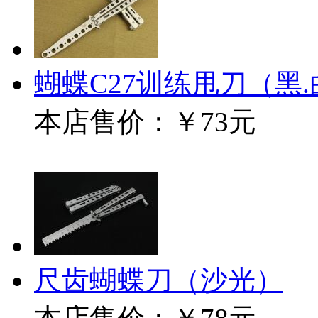
蝴蝶C27训练甩刀（黑.
本店售价：
￥73元
尺齿蝴蝶刀（沙光）