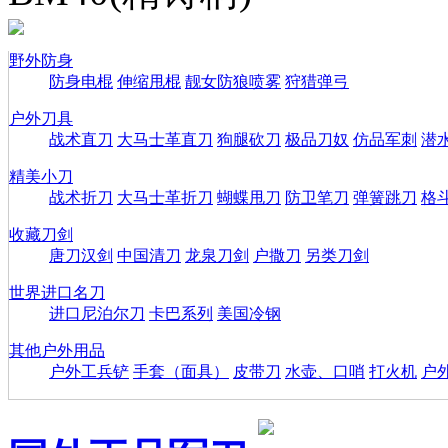
野外防身
防身电棍
伸缩甩棍
靓女防狼喷雾
狩猎弹弓
户外刀具
战术直刀
大马士革直刀
狗腿砍刀
极品刀奴
仿品军刺
潜
精美小刀
战术折刀
大马士革折刀
蝴蝶甩刀
防卫笔刀
弹簧跳刀
格
收藏刀剑
唐刀汉剑
中国清刀
龙泉刀剑
户撒刀
另类刀剑
世界进口名刀
进口尼泊尔刀
卡巴系列
美国冷钢
其他户外用品
户外工兵铲
手套（面具）
皮带刀
水壶、口哨
打火机
户