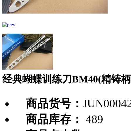
经典蝴蝶训练刀BM40(精铸柄
商品货号：
JUN0004
商品库存：
489