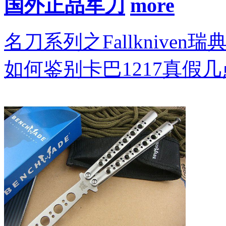
国外正品军刀
名刀系列之Fallkniven瑞
如何鉴别卡巴1217真假