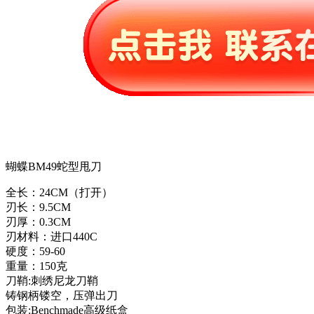
蝴蝶BM49蛇型甩刀
全长：24CM（打开）
刃长：9.5CM
刃厚：0.3CM
刃材料：进口440C
硬度：59-60
重量：150克
刀鞘:刺绣尼龙刀鞘
铸钢柄镂空，压弹出刀
包装:Benchmade高级纸盒