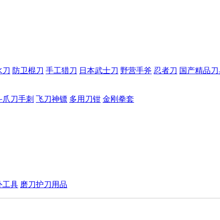
水刀
防卫棍刀
手工猎刀
日本武士刀
野营手斧
忍者刀
国产精品刀
斗爪刀手刺
飞刀神镖
多用刀钳
金刚拳套
外工具
磨刀护刀用品