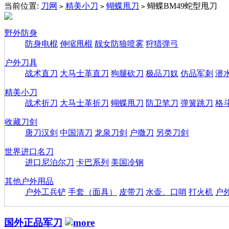
当前位置:
刀网
精美小刀
蝴蝶甩刀
蝴蝶BM49蛇型甩刀
>
>
>
野外防身
防身电棍
伸缩甩棍
靓女防狼喷雾
狩猎弹弓
户外刀具
战术直刀
大马士革直刀
狗腿砍刀
极品刀奴
仿品军刺
潜
精美小刀
战术折刀
大马士革折刀
蝴蝶甩刀
防卫笔刀
弹簧跳刀
格
收藏刀剑
唐刀汉剑
中国清刀
龙泉刀剑
户撒刀
另类刀剑
世界进口名刀
进口尼泊尔刀
卡巴系列
美国冷钢
其他户外用品
户外工兵铲
手套（面具）
皮带刀
水壶、口哨
打火机
户
国外正品军刀