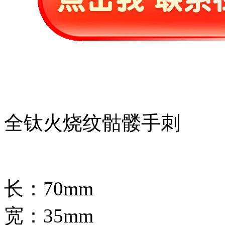
全钛火烧纹骷髅手刺
长：70mm
宽：35mm