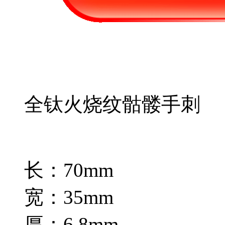
全钛火烧纹骷髅手刺
长：70mm
宽：35mm
厚：6.8mm