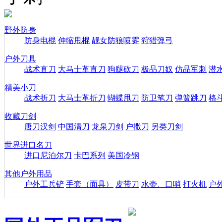
野外防身
防身电棍
伸缩甩棍
靓女防狼喷雾
狩猎弹弓
户外刀具
战术直刀
大马士革直刀
狗腿砍刀
极品刀奴
仿品军刺
潜
精美小刀
战术折刀
大马士革折刀
蝴蝶甩刀
防卫笔刀
弹簧跳刀
格
收藏刀剑
唐刀汉剑
中国清刀
龙泉刀剑
户撒刀
另类刀剑
世界进口名刀
进口尼泊尔刀
卡巴系列
美国冷钢
其他户外用品
户外工兵铲
手套（面具）
皮带刀
水壶、口哨
打火机
户