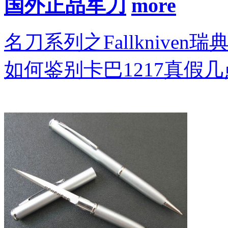
国外正品军刀
名刀系列之Fallkniven瑞
如何鉴别卡巴1217真假