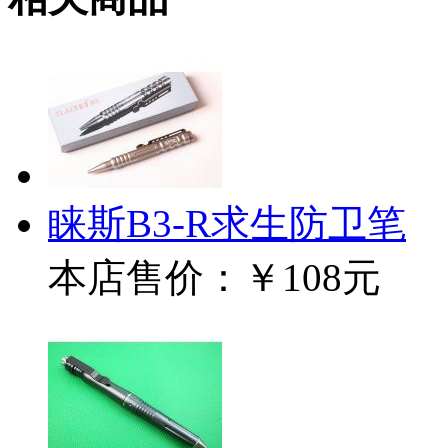
睐斯B3-R求生防卫笔
本店售价：
￥108元