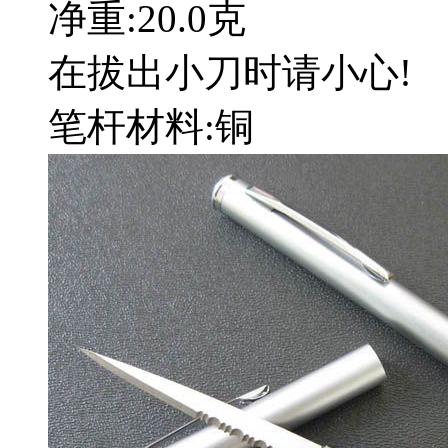
净重:20.0克
在拔出小刀时请小心!
笔杆材料:铜