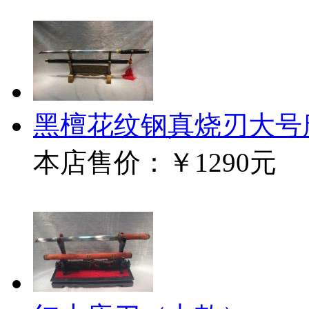
黑檀花纹钢真烧刃大号
本店售价：
￥1290元