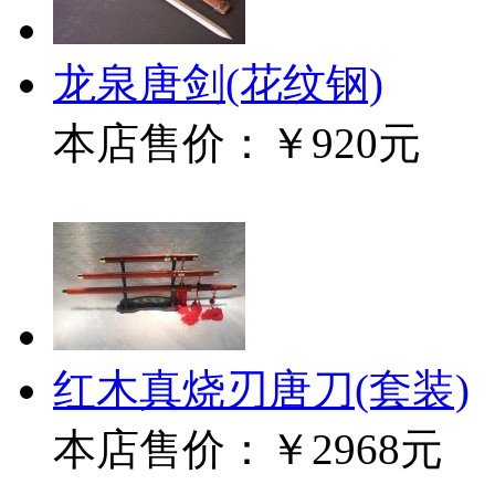
龙泉唐剑(花纹钢)
本店售价：
￥920元
红木真烧刃唐刀(套装)
本店售价：
￥2968元