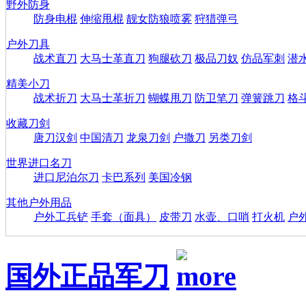
野外防身
防身电棍
伸缩甩棍
靓女防狼喷雾
狩猎弹弓
户外刀具
战术直刀
大马士革直刀
狗腿砍刀
极品刀奴
仿品军刺
潜
精美小刀
战术折刀
大马士革折刀
蝴蝶甩刀
防卫笔刀
弹簧跳刀
格
收藏刀剑
唐刀汉剑
中国清刀
龙泉刀剑
户撒刀
另类刀剑
世界进口名刀
进口尼泊尔刀
卡巴系列
美国冷钢
其他户外用品
户外工兵铲
手套（面具）
皮带刀
水壶、口哨
打火机
户
国外正品军刀