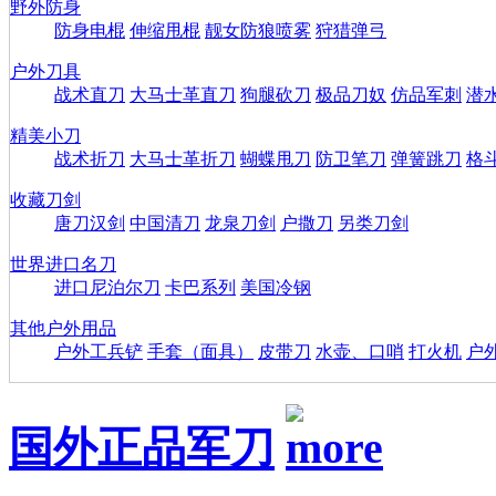
野外防身
防身电棍
伸缩甩棍
靓女防狼喷雾
狩猎弹弓
户外刀具
战术直刀
大马士革直刀
狗腿砍刀
极品刀奴
仿品军刺
潜
精美小刀
战术折刀
大马士革折刀
蝴蝶甩刀
防卫笔刀
弹簧跳刀
格
收藏刀剑
唐刀汉剑
中国清刀
龙泉刀剑
户撒刀
另类刀剑
世界进口名刀
进口尼泊尔刀
卡巴系列
美国冷钢
其他户外用品
户外工兵铲
手套（面具）
皮带刀
水壶、口哨
打火机
户
国外正品军刀