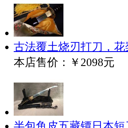
古法覆土烧刃打刀，花
本店售价：
￥2098元
半包鱼皮五藏镡日本短刀