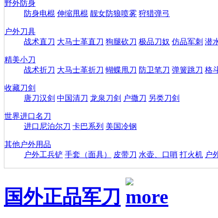
野外防身
防身电棍
伸缩甩棍
靓女防狼喷雾
狩猎弹弓
户外刀具
战术直刀
大马士革直刀
狗腿砍刀
极品刀奴
仿品军刺
潜
精美小刀
战术折刀
大马士革折刀
蝴蝶甩刀
防卫笔刀
弹簧跳刀
格
收藏刀剑
唐刀汉剑
中国清刀
龙泉刀剑
户撒刀
另类刀剑
世界进口名刀
进口尼泊尔刀
卡巴系列
美国冷钢
其他户外用品
户外工兵铲
手套（面具）
皮带刀
水壶、口哨
打火机
户
国外正品军刀