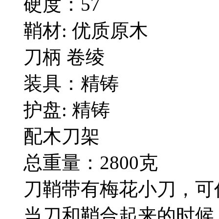
硬度：57
鞘材: 优质原木
刀柄 卷绫
装具：精铸
护盘: 精铸
配木刀架
总重量：2800克
刀鞘带有梅花小刀，可
当刀和鞘合起来的时候