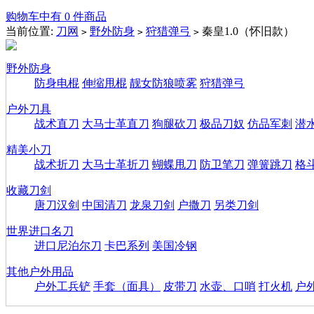
购物车中有 0 件商品
当前位置:
刀网
野外防身
狩猎弹弓
秦皇1.0（怀旧款）
>
>
>
野外防身
防身电棍
伸缩甩棍
靓女防狼喷雾
狩猎弹弓
户外刀具
战术直刀
大马士革直刀
狗腿砍刀
极品刀奴
仿品军刺
潜
精美小刀
战术折刀
大马士革折刀
蝴蝶甩刀
防卫笔刀
弹簧跳刀
格
收藏刀剑
唐刀汉剑
中国清刀
龙泉刀剑
户撒刀
另类刀剑
世界进口名刀
进口尼泊尔刀
卡巴系列
美国冷钢
其他户外用品
户外工兵铲
手套（面具）
皮带刀
水壶、口哨
打火机
户