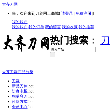
大齐刀网
|
嗨，欢迎来到刀剑网上商城!
请登录
|
免费注册
|
我的账户
我的账户
我的订单
我的留言
我的收藏
我的推荐
热门搜索
：
刀
大齐刀网商品分类
刀网
新品刀剑
hot
防身电棍
hot
狗腿弯刀
hot
付款方式
hot
会员中心
hot