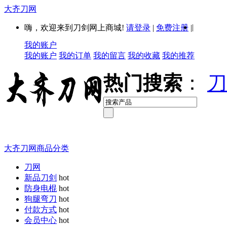
大齐刀网
|
嗨，欢迎来到刀剑网上商城!
请登录
|
免费注册
|
我的账户
我的账户
我的订单
我的留言
我的收藏
我的推荐
热门搜索
：
刀
大齐刀网商品分类
刀网
新品刀剑
hot
防身电棍
hot
狗腿弯刀
hot
付款方式
hot
会员中心
hot