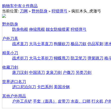
购物车中有 0 件商品
当前位置:
刀网
野外防身
狩猎弹弓
疯狂木头_虎澈弓
>
>
>
野外防身
防身电棍
伸缩甩棍
靓女防狼喷雾
狩猎弹弓
户外刀具
战术直刀
大马士革直刀
狗腿砍刀
极品刀奴
仿品军刺
潜
精美小刀
战术折刀
大马士革折刀
蝴蝶甩刀
防卫笔刀
弹簧跳刀
格
收藏刀剑
唐刀汉剑
中国清刀
龙泉刀剑
户撒刀
另类刀剑
世界进口名刀
进口尼泊尔刀
卡巴系列
美国冷钢
其他户外用品
户外工兵铲
手套（面具）
皮带刀
水壶、口哨
打火机
户