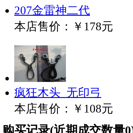
207金雷神二代
本店售价：
￥178元
疯狂木头_无印弓
本店售价：
￥108元
购买记录
(近期成交数量
0